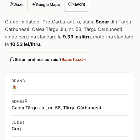
Waze
Google Maps
Favorit
Conform datelor PretCarburant.ro, stația
Socar
din Targu
Carbunesti, Calea Târgu Jiu, nr. 58, Târgu Cărbunești
vinde benzina standard la
9.33 lei/litru
, motorina standard
la
10.53 lei/litru
.
Știi un preț mai bun aici?
Raportează-l
BRAND
ADRESĂ
Calea Târgu Jiu, nr. 58, Târgu Cărbunești
JUDEȚ
Gorj