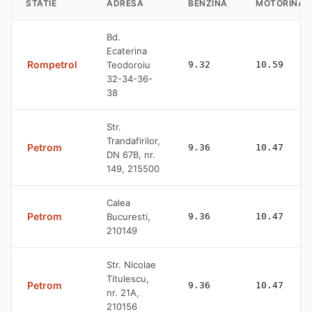
STATIE
ADRESA
BENZINA
MOTORINA
Bd.
Ecaterina
Rompetrol
Teodoroiu
9.32
10.59
32-34-36-
38
Str.
Trandafirilor,
Petrom
9.36
10.47
DN 67B, nr.
149, 215500
Calea
Petrom
Bucuresti,
9.36
10.47
210149
Str. Nicolae
Titulescu,
Petrom
9.36
10.47
nr. 21A,
210156