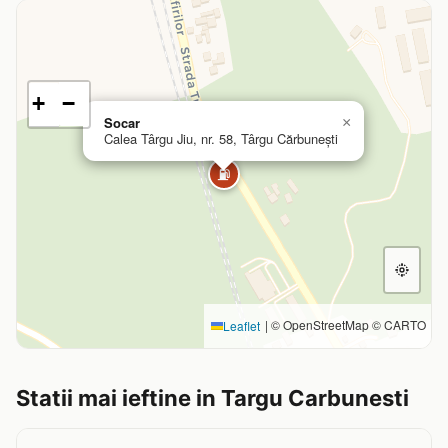
+
−
Socar
×
Calea Târgu Jiu, nr. 58, Târgu Cărbunești
⛽
|
© OpenStreetMap © CARTO
Leaflet
Statii mai ieftine in Targu Carbunesti