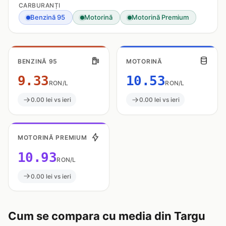
CARBURANȚI
Benzină 95
Motorină
Motorină Premium
BENZINĂ 95
MOTORINĂ
9.33
10.53
RON/L
RON/L
0.00 lei vs ieri
0.00 lei vs ieri
MOTORINĂ PREMIUM
10.93
RON/L
0.00 lei vs ieri
Cum se compara cu media din Targu