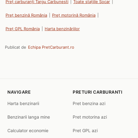
Preț carburanți Targu Carbunesti
|
Toate stațiile Socar
|
Preț benzină România
|
Preț motorină România
|
Preț GPL România
|
Harta benzinăriilor
Publicat de
Echipa PretCarburant.ro
NAVIGARE
PRETURI CARBURANTI
Harta benzinarii
Pret benzina azi
Benzinarii langa mine
Pret motorina azi
Calculator economie
Pret GPL azi