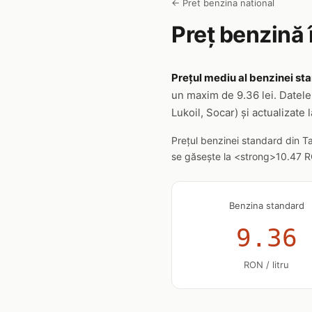
← Pret benzina national
Preț benzină 
Prețul mediu al benzinei sta
un maxim de 9.36 lei. Datele
Lukoil, Socar) și actualizate l
Prețul benzinei standard din T
se găsește la <strong>10.47 RON
Benzina standard
9.36
RON / litru