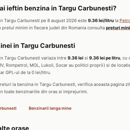
i ieftin benzina in Targu Carbunesti?
in Targu Carbunesti pe 8 august 2026 este
9.36 lei/litru
la
Petro
u pretul minim in fiecare judet din Romania consulta
preturi min
inei in Targu Carbunesti
in Targu Carbunesti variaza intre
9.36 lei
si
9.36 lei pe litru
, cu 
, Rompetrol, MOL, Lukoil, Socar au politici proprii) si de locat
ar GPL-ul de la 0 lei/litru.
returi la benzina in Targu Carbunesti, verifica aceasta pagina zil
in toate benzinariile din oras si imprejurimi.
arbunesti
Benzinarii langa mine
alte orase