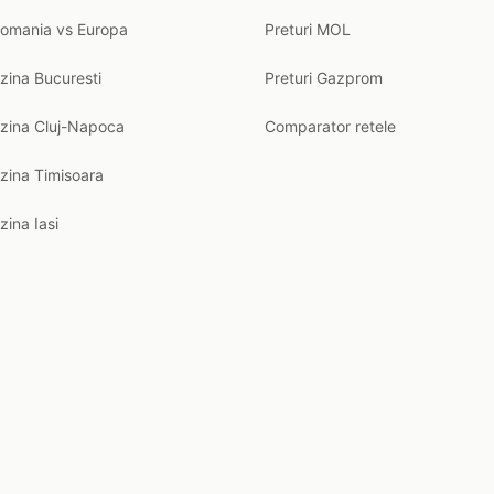
Romania vs Europa
Preturi MOL
zina Bucuresti
Preturi Gazprom
nzina Cluj-Napoca
Comparator retele
zina Timisoara
zina Iasi