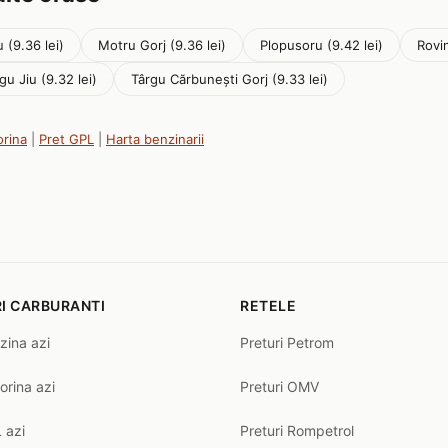
 (9.36 lei)
Motru Gorj (9.36 lei)
Plopusoru (9.42 lei)
Rovin
gu Jiu (9.32 lei)
Târgu Cărbunești Gorj (9.33 lei)
orina
|
Pret GPL
|
Harta benzinarii
I CARBURANTI
RETELE
zina azi
Preturi Petrom
orina azi
Preturi OMV
 azi
Preturi Rompetrol