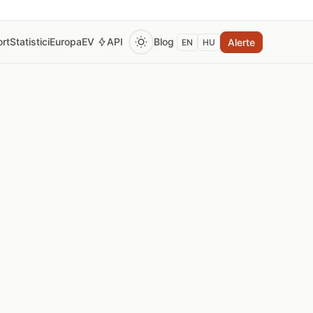
rt
Statistici
Europa
EV
API
Blog
Alerte
EN
HU