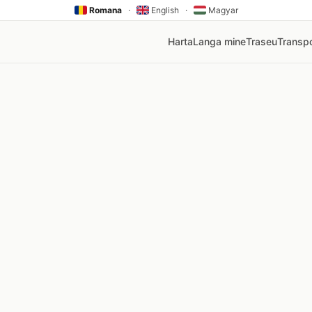
Romana
·
English
·
Magyar
Harta
Langa mine
Traseu
Transpo