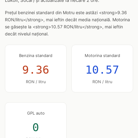
Lukoil, Socar) și actualizate la fiecare 2 ore.
Prețul benzinei standard din Motru este astăzi <strong>9.36
RON/litru</strong>, mai ieftin decât media națională. Motorina
se găsește la <strong>10.57 RON/litru</strong>, mai ieftin
decât nivelul național.
Benzina standard
Motorina standard
9.36
10.57
RON / litru
RON / litru
GPL auto
0