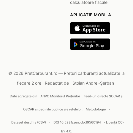
calculatoare fiscale
APLICATIE MOBILA
Descarca de pe
App Store
DISPONIBIL PE
Google Play
© 2026 PretCarburant.ro — Prețuri carburanți actualizate la
fiecare 2 ore · Redactat de
Stoian Andrei-Șerban
Date agregate din
ANPC Monitorul Prețurilor
, feed-uri directe SOCAR și
OSCAR și paginile publice ale rețelelor.
Metodologie
·
Dataset deschis (CSV)
·
DOI 10.5281/zenodo.19560194
· Licență CC-
BY 4.0.