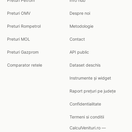
Preturi Petrom
Info hub
Preturi OMV
Despre noi
Preturi Rompetrol
Metodologie
Preturi MOL
Contact
Preturi Gazprom
API public
Comparator retele
Dataset deschis
Instrumente și widget
Raport prețuri pe județe
Confidentialitate
Termeni si conditii
CalculVenituri.ro —