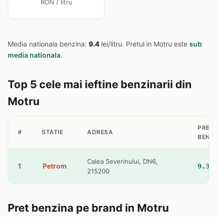
RON / litru
Media nationala benzina:
9.4
lei/litru. Pretul in Motru este
sub
media nationala
.
Top 5 cele mai ieftine benzinarii din
Motru
PRET
#
STATIE
ADRESA
BENZ
Calea Severinului, DN6,
1
Petrom
9.36 
215200
Pret benzina pe brand in Motru