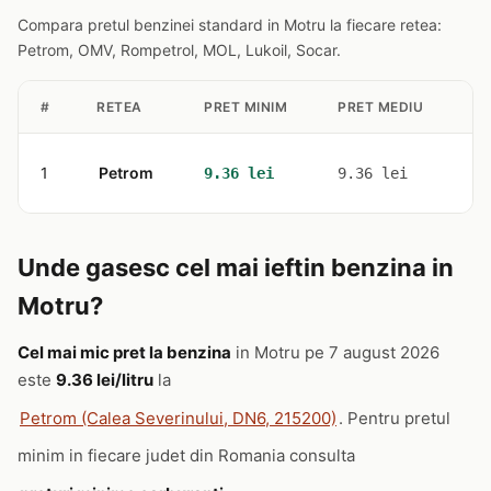
Compara pretul benzinei standard in Motru la fiecare retea:
Petrom, OMV, Rompetrol, MOL, Lukoil, Socar.
#
RETEA
PRET MINIM
PRET MEDIU
ST
1
Petrom
1
9.36 lei
9.36 lei
Unde gasesc cel mai ieftin benzina in
Motru?
Cel mai mic pret la benzina
in Motru pe 7 august 2026
este
9.36 lei/litru
la
Petrom (Calea Severinului, DN6, 215200)
. Pentru pretul
minim in fiecare judet din Romania consulta