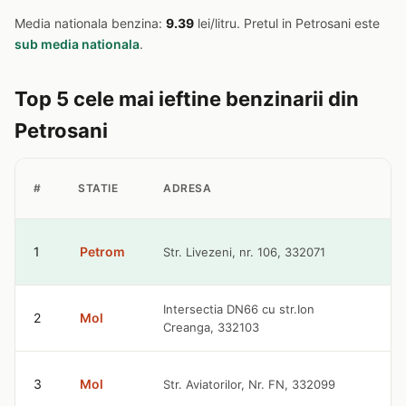
Media nationala benzina:
9.39
lei/litru. Pretul in Petrosani este
sub media nationala
.
Top 5 cele mai ieftine benzinarii din
Petrosani
PR
#
STATIE
ADRESA
BE
1
Petrom
Str. Livezeni, nr. 106, 332071
9.
Intersectia DN66 cu str.Ion
2
Mol
9.
Creanga, 332103
3
Mol
Str. Aviatorilor, Nr. FN, 332099
9.