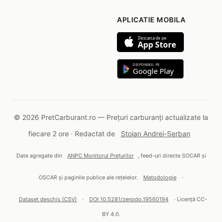
APLICATIE MOBILA
Descarca de pe
App Store
DISPONIBIL PE
Google Play
© 2026 PretCarburant.ro — Prețuri carburanți actualizate la
fiecare 2 ore · Redactat de
Stoian Andrei-Șerban
Date agregate din
ANPC Monitorul Prețurilor
, feed-uri directe SOCAR și
OSCAR și paginile publice ale rețelelor.
Metodologie
·
Dataset deschis (CSV)
·
DOI 10.5281/zenodo.19560194
· Licență CC-
BY 4.0.