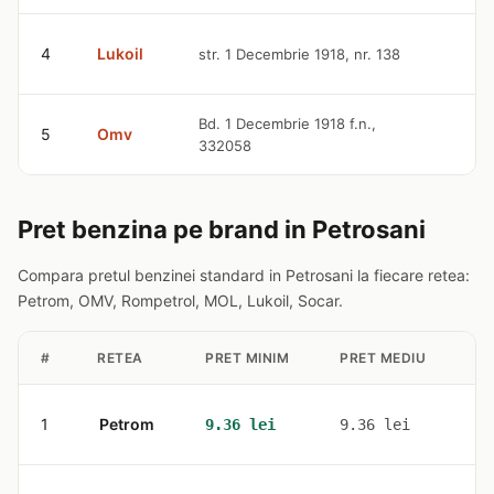
4
Lukoil
str. 1 Decembrie 1918, nr. 138
9.
Bd. 1 Decembrie 1918 f.n.,
5
Omv
9.
332058
Pret benzina pe brand in Petrosani
Compara pretul benzinei standard in Petrosani la fiecare retea:
Petrom, OMV, Rompetrol, MOL, Lukoil, Socar.
#
RETEA
PRET MINIM
PRET MEDIU
ST
1
Petrom
1
9.36 lei
9.36 lei