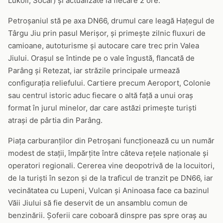
Lukoil, Socar) și actualizate la fiecare 2 ore.
Petroșaniul stă pe axa DN66, drumul care leagă Hațegul de
Târgu Jiu prin pasul Merișor, și primește zilnic fluxuri de
camioane, autoturisme și autocare care trec prin Valea
Jiului. Orașul se întinde pe o vale îngustă, flancată de
Parâng și Retezat, iar străzile principale urmează
configurația reliefului. Cartiere precum Aeroport, Colonie
sau centrul istoric aduc fiecare o altă față a unui oraș
format în jurul minelor, dar care astăzi primește turiști
atrași de pârtia din Parâng.
Piața carburanților din Petroșani funcționează cu un număr
modest de stații, împărțite între câteva rețele naționale și
operatori regionali. Cererea vine deopotrivă de la locuitori,
de la turiști în sezon și de la traficul de tranzit pe DN66, iar
vecinătatea cu Lupeni, Vulcan și Aninoasa face ca bazinul
Văii Jiului să fie deservit de un ansamblu comun de
benzinării. Șoferii care coboară dinspre pas spre oraș au