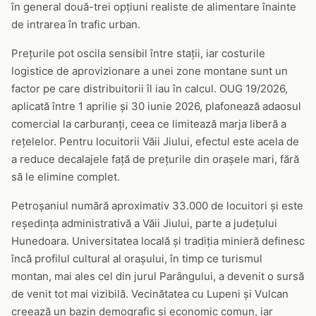
în general două-trei opțiuni realiste de alimentare înainte
de intrarea în trafic urban.
Prețurile pot oscila sensibil între stații, iar costurile
logistice de aprovizionare a unei zone montane sunt un
factor pe care distribuitorii îl iau în calcul. OUG 19/2026,
aplicată între 1 aprilie și 30 iunie 2026, plafonează adaosul
comercial la carburanți, ceea ce limitează marja liberă a
rețelelor. Pentru locuitorii Văii Jiului, efectul este acela de
a reduce decalajele față de prețurile din orașele mari, fără
să le elimine complet.
Petroșaniul numără aproximativ 33.000 de locuitori și este
reședința administrativă a Văii Jiului, parte a județului
Hunedoara. Universitatea locală și tradiția minieră definesc
încă profilul cultural al orașului, în timp ce turismul
montan, mai ales cel din jurul Parângului, a devenit o sursă
de venit tot mai vizibilă. Vecinătatea cu Lupeni și Vulcan
creează un bazin demografic și economic comun, iar