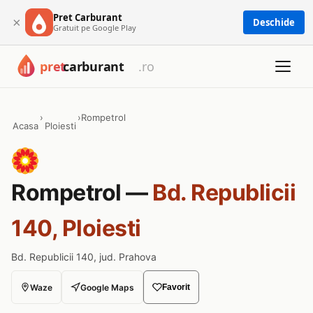
Pret Carburant
×
Deschide
Gratuit pe Google Play
›
›
Rompetrol
Acasa
Ploiesti
Rompetrol —
Bd. Republicii
140, Ploiesti
Bd. Republicii 140, jud. Prahova
Waze
Google Maps
Favorit