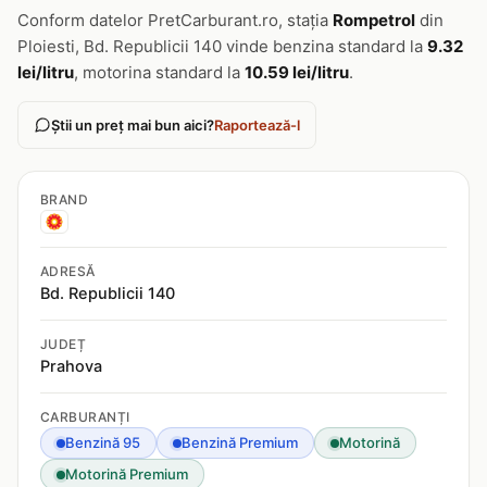
Conform datelor PretCarburant.ro, stația
Rompetrol
din
Ploiesti, Bd. Republicii 140 vinde benzina standard la
9.32
lei/litru
, motorina standard la
10.59 lei/litru
.
Știi un preț mai bun aici?
Raportează-l
BRAND
ADRESĂ
Bd. Republicii 140
JUDEȚ
Prahova
CARBURANȚI
Benzină 95
Benzină Premium
Motorină
Motorină Premium