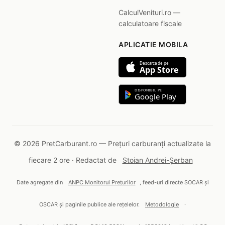
CalculVenituri.ro —
calculatoare fiscale
APLICATIE MOBILA
Descarca de pe
App Store
DISPONIBIL PE
Google Play
© 2026 PretCarburant.ro — Prețuri carburanți actualizate la
fiecare 2 ore · Redactat de
Stoian Andrei-Șerban
Date agregate din
ANPC Monitorul Prețurilor
, feed-uri directe SOCAR și
OSCAR și paginile publice ale rețelelor.
Metodologie
·