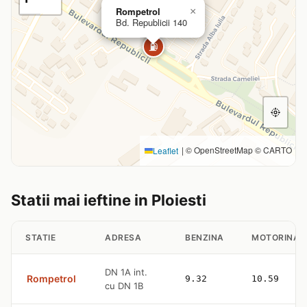
Rompetrol
×
Bd. Republicii 140
⛽
|
© OpenStreetMap © CARTO
Leaflet
Statii mai ieftine in Ploiesti
STATIE
ADRESA
BENZINA
MOTORINA
DN 1A int.
Rompetrol
9.32
10.59
cu DN 1B