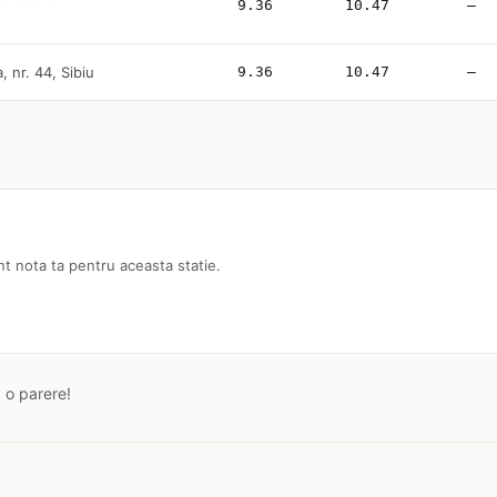
9.36
10.47
—
 nr. 44, Sibiu
9.36
10.47
—
nt nota ta pentru aceasta statie.
a o parere!