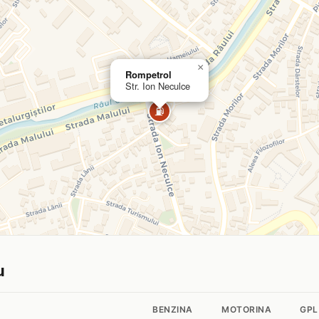
×
Rompetrol
Str. Ion Neculce
⛽
u
BENZINA
MOTORINA
GPL