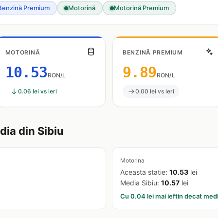
Benzină Premium
Motorină
Motorină Premium
MOTORINĂ
BENZINĂ PREMIUM
10.53
9.89
RON/L
RON/L
0.06 lei vs ieri
0.00 lei vs ieri
ia din Sibiu
Motorina
Aceasta statie:
10.53
lei
Media Sibiu:
10.57
lei
Cu 0.04 lei mai ieftin decat med