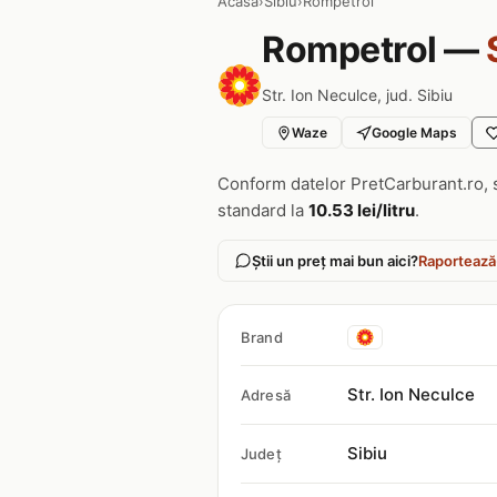
Acasa
›
Sibiu
›
Rompetrol
Rompetrol —
Str. Ion Neculce, jud. Sibiu
Waze
Google Maps
Conform datelor PretCarburant.ro, 
standard la
10.53 lei/litru
.
Știi un preț mai bun aici?
Raportează
Brand
Str. Ion Neculce
Adresă
Sibiu
Județ