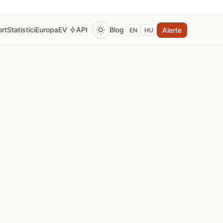
rt
Statistici
Europa
EV
API
Blog
Alerte
EN
HU