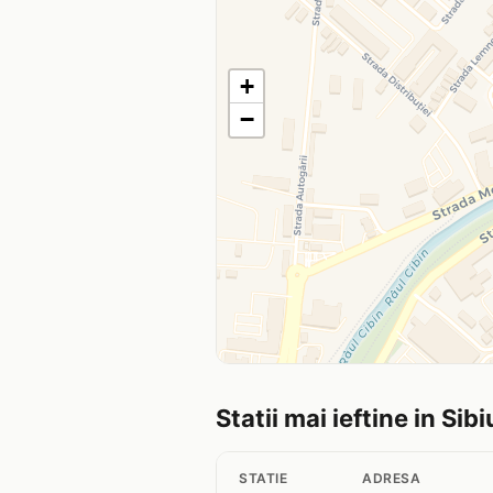
+
−
Statii mai ieftine in Sibi
STATIE
ADRESA