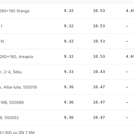
260+160 Stanga
9.32
10.53
4.6
.1
9.32
10.53
—
 FN
9.32
10.53
—
 260+160, dreapta
9.32
10.53
4.6
nr. 2-4, Sibiu
9.33
10.43
—
s. Alba-Iulia, 550018
9.36
10.47
—
. 16B, 550089
9.36
10.47
—
 49, 550052
9.36
10.47
—
96+300 cu DN 7 KM