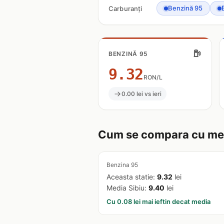
Benzină 95
Carburanți
BENZINĂ 95
9.32
RON/L
0.00 lei vs ieri
Cum se compara cu med
Benzina 95
Aceasta statie:
9.32
lei
Media Sibiu:
9.40
lei
Cu 0.08 lei mai ieftin decat media