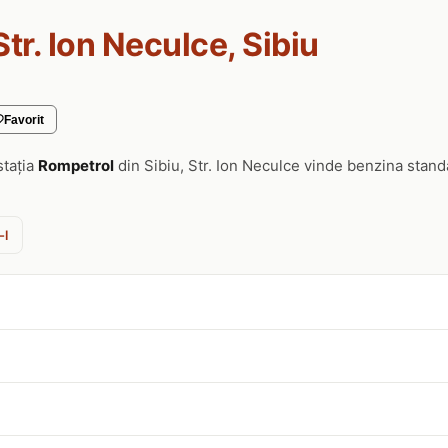
Str. Ion Neculce, Sibiu
Favorit
stația
Rompetrol
din Sibiu, Str. Ion Neculce vinde benzina stand
-l