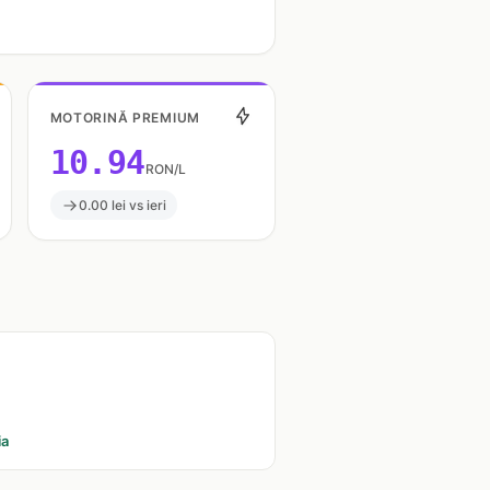
MOTORINĂ PREMIUM
10.94
RON/L
0.00 lei vs ieri
ia