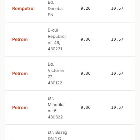
Bd.
Rompetrol
Decebal
9.26
10.57
FN
B-dul
Republicii
Petrom
9.36
10.57
nr. 46,
430231
Bd.
Victoriei
Petrom
9.36
10.57
72,
430122
str.
Minerilor
Petrom
9.36
10.57
nr. 5,
430322
str. Busag
DN 1 C