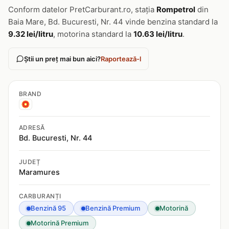
Conform datelor PretCarburant.ro, stația
Rompetrol
din
Baia Mare, Bd. Bucuresti, Nr. 44 vinde benzina standard la
9.32 lei/litru
, motorina standard la
10.63 lei/litru
.
Știi un preț mai bun aici?
Raportează-l
BRAND
ADRESĂ
Bd. Bucuresti, Nr. 44
JUDEȚ
Maramures
CARBURANȚI
Benzină 95
Benzină Premium
Motorină
Motorină Premium