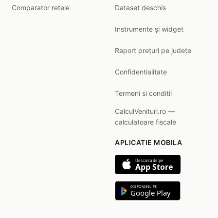
Comparator retele
Dataset deschis
Instrumente și widget
Raport prețuri pe județe
Confidentialitate
Termeni si conditii
CalculVenituri.ro —
calculatoare fiscale
APLICATIE MOBILA
Descarca de pe
App Store
DISPONIBIL PE
Google Play