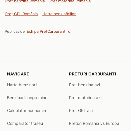
Preț benzină România
|
Preț motorină România
|
Preț GPL România
|
Harta benzinăriilor
Publicat de
Echipa PretCarburant.ro
NAVIGARE
PRETURI CARBURANTI
Harta benzinarii
Pret benzina azi
Benzinarii langa mine
Pret motorina azi
Calculator economie
Pret GPL azi
Comparator traseu
Preturi Romania vs Europa