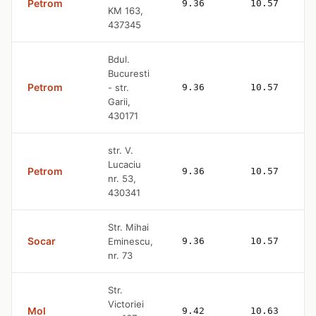
Petrom
9.36
10.57
KM 163,
437345
Bdul.
Bucuresti
Petrom
- str.
9.36
10.57
Garii,
430171
str. V.
Lucaciu
Petrom
9.36
10.57
nr. 53,
430341
Str. Mihai
Socar
Eminescu,
9.36
10.57
nr. 73
Str.
Victoriei
Mol
9.42
10.63