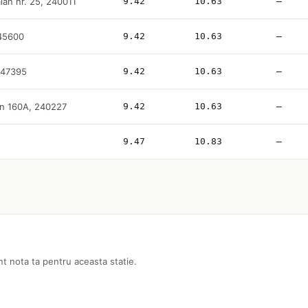
aian nr. 25, 240011
9.42
10.63
—
245600
9.42
10.63
—
247395
9.42
10.63
—
ian 160A, 240227
9.42
10.63
—
9.47
10.83
—
nt nota ta pentru aceasta statie.