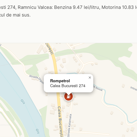
ti 274, Ramnicu Valcea: Benzina 9.47 lei/litru, Motorina 10.83 lei
icul de mai sus.
×
Rompetrol
Calea Bucuresti 274
⛽