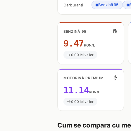
Benzină 95
Carburanți
BENZINĂ 95
9.47
RON/L
0.00 lei vs ieri
MOTORINĂ PREMIUM
11.14
RON/L
0.00 lei vs ieri
Cum se compara cu med