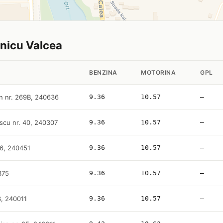
mnicu Valcea
BENZINA
MOTORINA
GPL
ian nr. 269B, 240636
9.36
10.57
—
escu nr. 40, 240307
9.36
10.57
—
 56, 240451
9.36
10.57
—
375
9.36
10.57
—
3, 240011
9.36
10.57
—