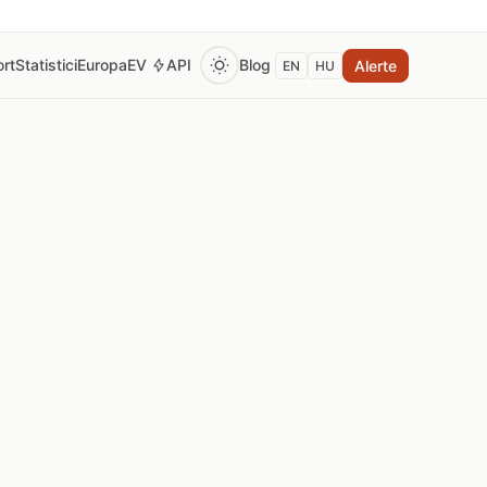
rt
Statistici
Europa
EV
API
Blog
Alerte
EN
HU