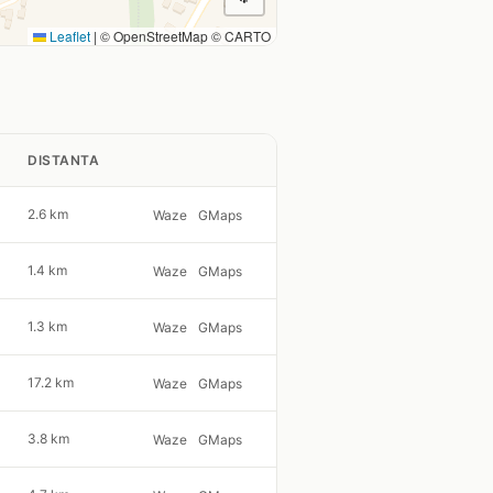
Leaflet
|
© OpenStreetMap © CARTO
DISTANTA
2.6 km
Waze
GMaps
1.4 km
Waze
GMaps
1.3 km
Waze
GMaps
17.2 km
Waze
GMaps
3.8 km
Waze
GMaps