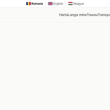
Romana
·
English
·
Magyar
Harta
Langa mine
Traseu
Transpo