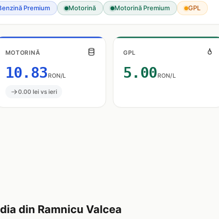
Benzină Premium
Motorină
Motorină Premium
GPL
MOTORINĂ
GPL
10.83
5.00
RON/L
RON/L
0.00 lei vs ieri
ia din Ramnicu Valcea