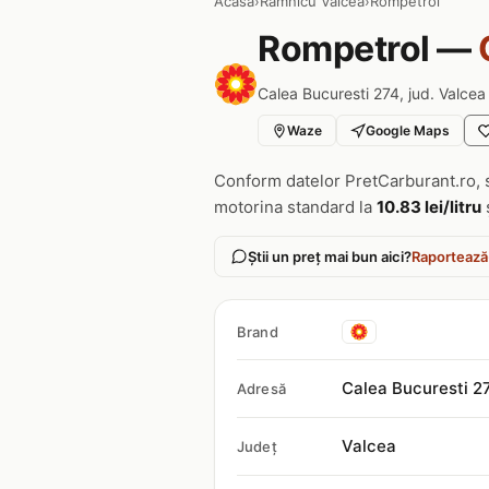
Acasa
›
Ramnicu Valcea
›
Rompetrol
Rompetrol —
Calea Bucuresti 274, jud. Valcea
Waze
Google Maps
Conform datelor PretCarburant.ro, 
motorina standard la
10.83 lei/litru
Știi un preț mai bun aici?
Raportează
Brand
Calea Bucuresti 2
Adresă
Valcea
Județ