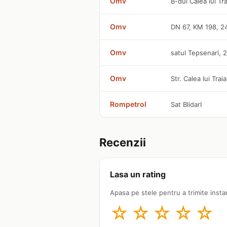
Omv
B-dul Calea lui Tr
Omv
DN 67, KM 198, 
Omv
satul Tepsenari, 
Omv
Str. Calea lui Tra
Rompetrol
Sat BlidarI
Recenzii
Lasa un rating
Apasa pe stele pentru a trimite insta
☆
☆
☆
☆
☆