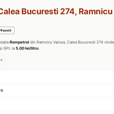
Calea Bucuresti 274, Ramnicu
Favorit
stația
Rompetrol
din Ramnicu Valcea, Calea Bucuresti 274 vinde
și GPL la
5.00 lei/litru
.
-l
74