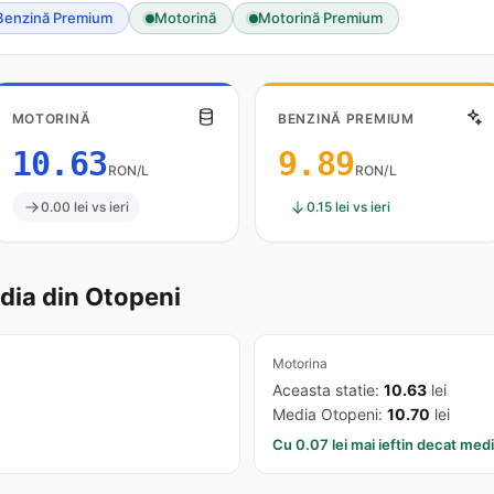
Benzină Premium
Motorină
Motorină Premium
MOTORINĂ
BENZINĂ PREMIUM
10.63
9.89
RON/L
RON/L
0.00 lei vs ieri
0.15 lei vs ieri
ia din Otopeni
Motorina
Aceasta statie:
10.63
lei
Media Otopeni:
10.70
lei
Cu 0.07 lei mai ieftin decat med