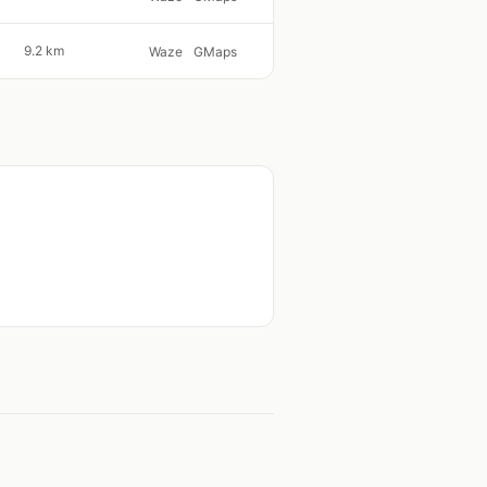
9.2 km
Waze
GMaps