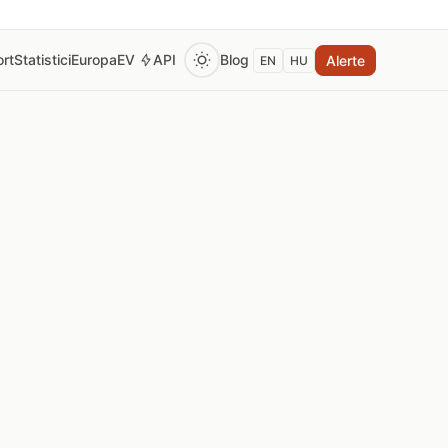
rt
Statistici
Europa
EV
API
Blog
Alerte
EN
HU