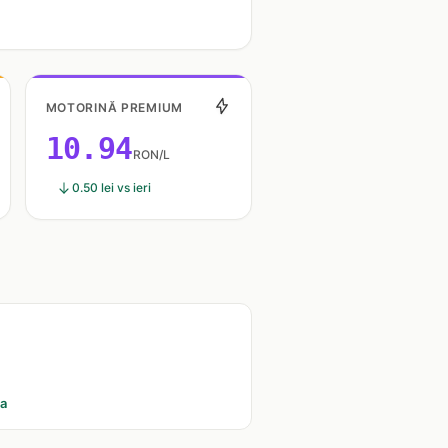
MOTORINĂ PREMIUM
10.94
RON/L
0.50 lei vs ieri
ia