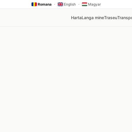
Romana
·
English
·
Magyar
Harta
Langa mine
Traseu
Transpo