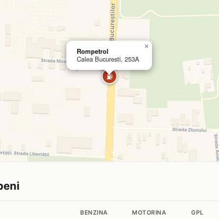
×
Rompetrol
Calea Bucuresti, 253A
⛽
peni
BENZINA
MOTORINA
GPL