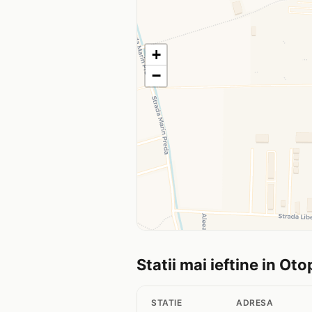
+
−
Statii mai ieftine in Oto
STATIE
ADRESA