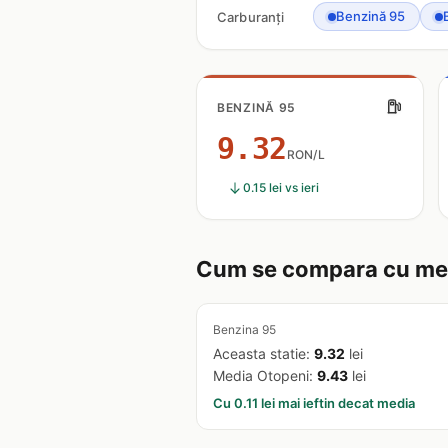
Benzină 95
Carburanți
BENZINĂ 95
9.32
RON/L
0.15 lei vs ieri
Cum se compara cu med
Benzina 95
Aceasta statie:
9.32
lei
Media Otopeni:
9.43
lei
Cu 0.11 lei mai ieftin decat media