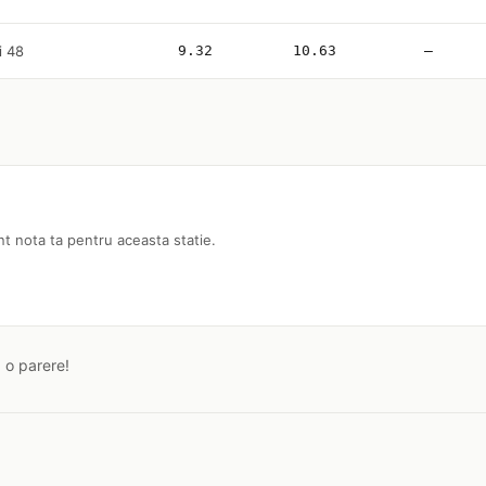
i 48
9.32
10.63
—
nt nota ta pentru aceasta statie.
a o parere!