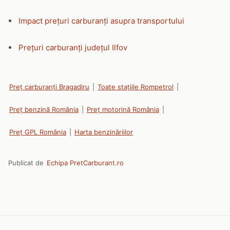
Impact prețuri carburanți asupra transportului
Prețuri carburanți județul Ilfov
Preț carburanți Bragadiru
|
Toate stațiile Rompetrol
|
Preț benzină România
|
Preț motorină România
|
Preț GPL România
|
Harta benzinăriilor
Publicat de
Echipa PretCarburant.ro