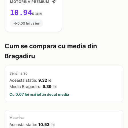
MOTORINĂ PREMIUM
10.94
RON/L
0.00 lei vs ieri
Cum se compara cu media din
Bragadiru
Benzina 95
Aceasta statie:
9.32
lei
Media Bragadiru:
9.39
lei
Cu 0.07 lei mai ieftin decat media
Motorina
Aceasta statie:
10.53
lei