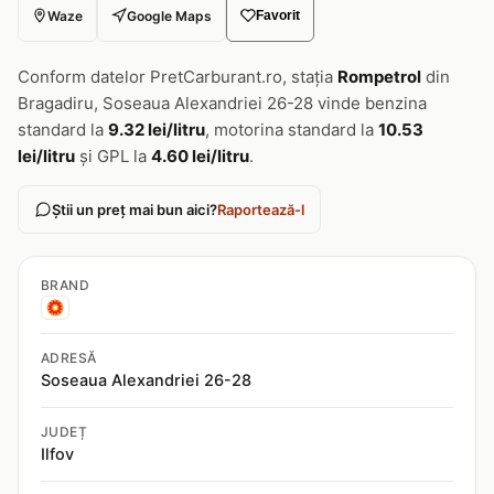
Waze
Google Maps
Favorit
Conform datelor PretCarburant.ro, stația
Rompetrol
din
Bragadiru, Soseaua Alexandriei 26-28 vinde benzina
standard la
9.32 lei/litru
, motorina standard la
10.53
lei/litru
și GPL la
4.60 lei/litru
.
Știi un preț mai bun aici?
Raportează-l
BRAND
ADRESĂ
Soseaua Alexandriei 26-28
JUDEȚ
Ilfov