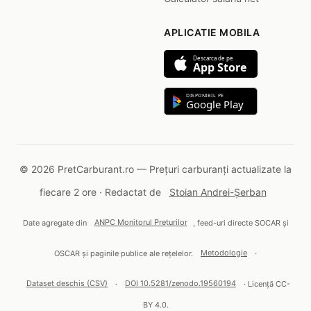
APLICATIE MOBILA
Descarca de pe
App Store
DISPONIBIL PE
Google Play
© 2026 PretCarburant.ro — Prețuri carburanți actualizate la
fiecare 2 ore · Redactat de
Stoian Andrei-Șerban
Date agregate din
ANPC Monitorul Prețurilor
, feed-uri directe SOCAR și
OSCAR și paginile publice ale rețelelor.
Metodologie
·
Dataset deschis (CSV)
·
DOI 10.5281/zenodo.19560194
· Licență CC-
BY 4.0.