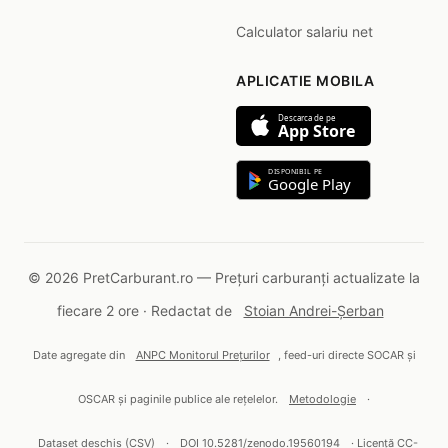
Calculator salariu net
APLICATIE MOBILA
Descarca de pe
App Store
DISPONIBIL PE
Google Play
© 2026 PretCarburant.ro — Prețuri carburanți actualizate la
fiecare 2 ore · Redactat de
Stoian Andrei-Șerban
Date agregate din
ANPC Monitorul Prețurilor
, feed-uri directe SOCAR și
OSCAR și paginile publice ale rețelelor.
Metodologie
·
Dataset deschis (CSV)
·
DOI 10.5281/zenodo.19560194
· Licență CC-