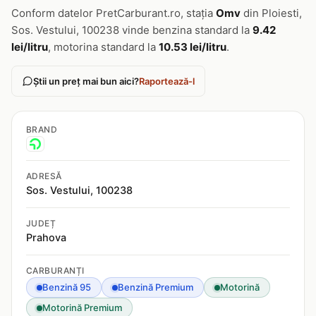
Conform datelor PretCarburant.ro, stația
Omv
din Ploiesti,
Sos. Vestului, 100238 vinde benzina standard la
9.42
lei/litru
, motorina standard la
10.53 lei/litru
.
Știi un preț mai bun aici?
Raportează-l
BRAND
ADRESĂ
Sos. Vestului, 100238
JUDEȚ
Prahova
CARBURANȚI
Benzină 95
Benzină Premium
Motorină
Motorină Premium