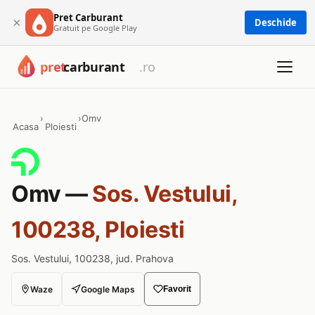
Pret Carburant
×
Deschide
Gratuit pe Google Play
›
›
Omv
Acasa
Ploiesti
Omv —
Sos. Vestului,
100238, Ploiesti
Sos. Vestului, 100238, jud. Prahova
Waze
Google Maps
Favorit