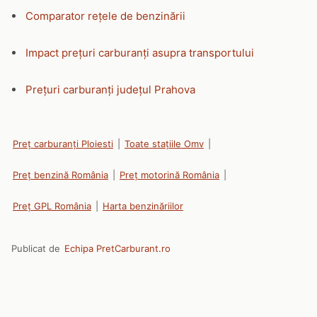
Comparator rețele de benzinării
Impact prețuri carburanți asupra transportului
Prețuri carburanți județul Prahova
Preț carburanți Ploiesti
|
Toate stațiile Omv
|
Preț benzină România
|
Preț motorină România
|
Preț GPL România
|
Harta benzinăriilor
Publicat de
Echipa PretCarburant.ro