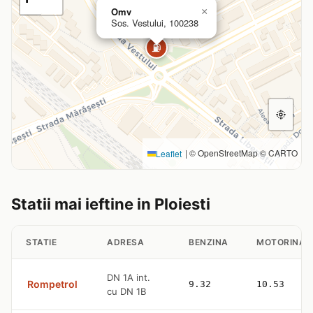
Omv
×
Sos. Vestului, 100238
⛽
|
© OpenStreetMap © CARTO
Leaflet
Statii mai ieftine in Ploiesti
STATIE
ADRESA
BENZINA
MOTORINA
DN 1A int.
Rompetrol
9.32
10.53
cu DN 1B