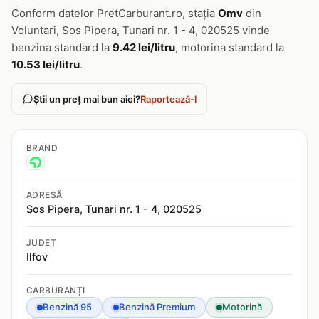
Conform datelor PretCarburant.ro, stația
Omv
din
Voluntari, Sos Pipera, Tunari nr. 1 - 4, 020525 vinde
benzina standard la
9.42 lei/litru
, motorina standard la
10.53 lei/litru
.
Știi un preț mai bun aici?
Raportează-l
BRAND
ADRESĂ
Sos Pipera, Tunari nr. 1 - 4, 020525
JUDEȚ
Ilfov
CARBURANȚI
Benzină 95
Benzină Premium
Motorină