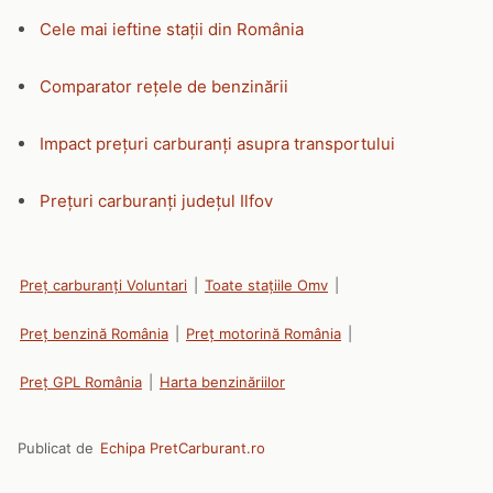
Cele mai ieftine stații din România
Comparator rețele de benzinării
Impact prețuri carburanți asupra transportului
Prețuri carburanți județul Ilfov
Preț carburanți Voluntari
|
Toate stațiile Omv
|
Preț benzină România
|
Preț motorină România
|
Preț GPL România
|
Harta benzinăriilor
Publicat de
Echipa PretCarburant.ro