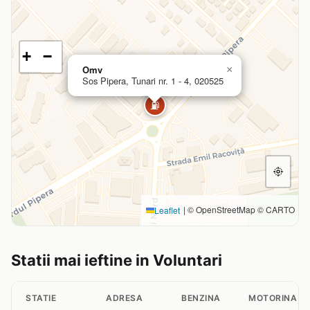
+
−
Omv
×
Sos Pipera, Tunari nr. 1 - 4, 020525
⛽
|
© OpenStreetMap © CARTO
Leaflet
Statii mai ieftine in Voluntari
STATIE
ADRESA
BENZINA
MOTORINA