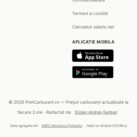
Termeni si conditii
Calculator salariu net
APLICATIE MOBILA
Descarca de pe
App Store
DISPONIBIL PE
Google Play
© 2026 PretCarburant.ro — Prețuri carburanți actualizate la
fiecare 2 ore · Redactat de
Stoian Andrei-Șerban
Date agregate din
ANPC Monitorul Prețurilor
, feed-uri directe SOCAR și