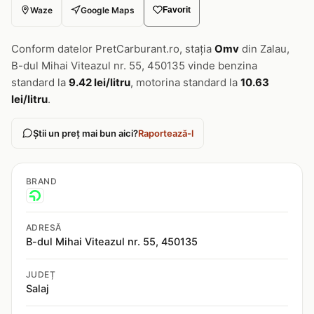
Waze
Google Maps
Favorit
Conform datelor PretCarburant.ro, stația
Omv
din Zalau,
B-dul Mihai Viteazul nr. 55, 450135 vinde benzina
standard la
9.42 lei/litru
, motorina standard la
10.63
lei/litru
.
Știi un preț mai bun aici?
Raportează-l
BRAND
ADRESĂ
B-dul Mihai Viteazul nr. 55, 450135
JUDEȚ
Salaj