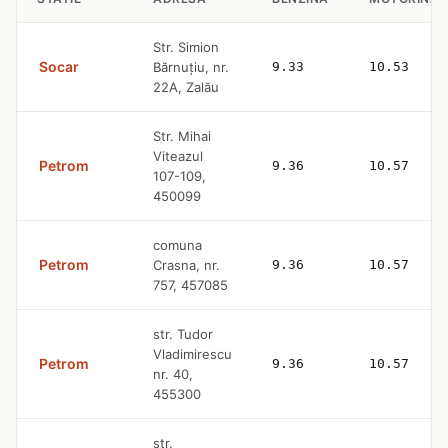
Str. Simion
Socar
Bărnuțiu, nr.
9.33
10.53
22A, Zalău
Str. Mihai
Viteazul
Petrom
9.36
10.57
107-109,
450099
comuna
Petrom
Crasna, nr.
9.36
10.57
757, 457085
str. Tudor
Vladimirescu
Petrom
9.36
10.57
nr. 40,
455300
str.