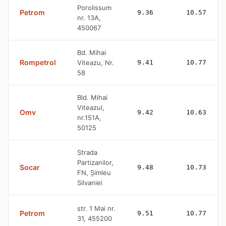
Porolissum
Petrom
9.36
10.57
nr. 13A,
450067
Bd. Mihai
Rompetrol
Viteazu, Nr.
9.41
10.77
58
Bld. Mihai
Viteazul,
Omv
9.42
10.63
nr.151A,
50125
Strada
Partizanilor,
Socar
9.48
10.73
FN, Șimleu
Silvaniei
str. 1 Mai nr.
Petrom
9.51
10.77
31, 455200