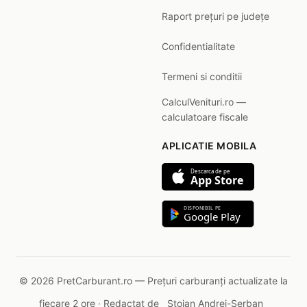
Raport prețuri pe județe
Confidentialitate
Termeni si conditii
CalculVenituri.ro —
calculatoare fiscale
APLICATIE MOBILA
Descarca de pe
App Store
DISPONIBIL PE
Google Play
© 2026 PretCarburant.ro — Prețuri carburanți actualizate la
fiecare 2 ore · Redactat de
Stoian Andrei-Șerban