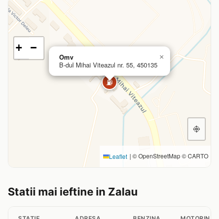
+
−
Omv
×
B-dul Mihai Viteazul nr. 55, 450135
⛽
|
© OpenStreetMap © CARTO
Leaflet
Statii mai ieftine in Zalau
STATIE
ADRESA
BENZINA
MOTORINA