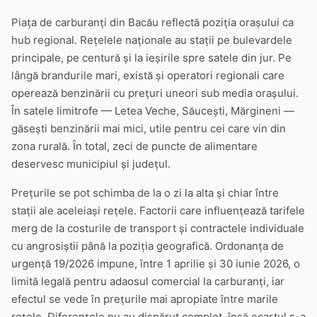
Piața de carburanți din Bacău reflectă poziția orașului ca
hub regional. Rețelele naționale au stații pe bulevardele
principale, pe centură și la ieșirile spre satele din jur. Pe
lângă brandurile mari, există și operatori regionali care
operează benzinării cu prețuri uneori sub media orașului.
În satele limitrofe — Letea Veche, Săucești, Mărgineni —
găsești benzinării mai mici, utile pentru cei care vin din
zona rurală. În total, zeci de puncte de alimentare
deservesc municipiul și județul.
Prețurile se pot schimba de la o zi la alta și chiar între
stații ale aceleiași rețele. Factorii care influențează tarifele
merg de la costurile de transport și contractele individuale
cu angrosiștii până la poziția geografică. Ordonanța de
urgență 19/2026 impune, între 1 aprilie și 30 iunie 2026, o
limită legală pentru adaosul comercial la carburanți, iar
efectul se vede în prețurile mai apropiate între marile
rețele. Diferențele nu au dispărut complet, însă ecartul s-a