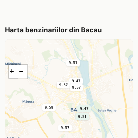
Harta benzinariilor din Bacau
9.51
+
−
9.47
9.57
9.57
9.59
9.47
9.59
9.51
9.57