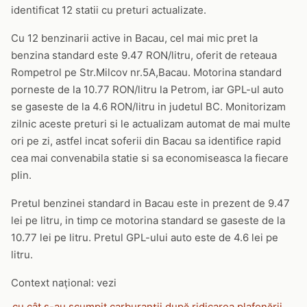
identificat 12 statii cu preturi actualizate.
Cu 12 benzinarii active in Bacau, cel mai mic pret la
benzina standard este 9.47 RON/litru, oferit de reteaua
Rompetrol pe Str.Milcov nr.5A,Bacau. Motorina standard
porneste de la 10.77 RON/litru la Petrom, iar GPL-ul auto
se gaseste de la 4.6 RON/litru in judetul BC. Monitorizam
zilnic aceste preturi si le actualizam automat de mai multe
ori pe zi, astfel incat soferii din Bacau sa identifice rapid
cea mai convenabila statie si sa economiseasca la fiecare
plin.
Pretul benzinei standard in Bacau este in prezent de 9.47
lei pe litru, in timp ce motorina standard se gaseste de la
10.77 lei pe litru. Pretul GPL-ului auto este de 4.6 lei pe
litru.
Context național: vezi
cu cât s-au scumpit carburanții după ridicarea plafonării