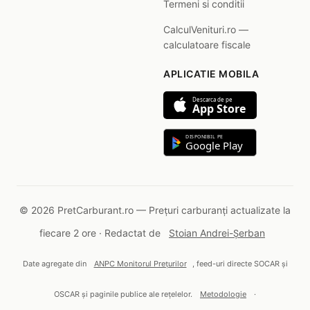
Termeni si conditii
CalculVenituri.ro —
calculatoare fiscale
APLICATIE MOBILA
Descarca de pe
App Store
DISPONIBIL PE
Google Play
© 2026 PretCarburant.ro — Prețuri carburanți actualizate la
fiecare 2 ore · Redactat de
Stoian Andrei-Șerban
Date agregate din
ANPC Monitorul Prețurilor
, feed-uri directe SOCAR și
OSCAR și paginile publice ale rețelelor.
Metodologie
·