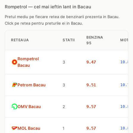
Rompetrol — cel mai ieftin lant in Bacau
Pretul mediu pe fiecare retea de benzinarii prezenta in Bacau.
Click pe retea pentru preturile ei in Bacau.
BENZINA
RETEAUA
STATII
MOTO
95
Rompetrol
3
9.47
10.83
Bacau
Petrom Bacau
3
9.51
10.77
OMV Bacau
2
9.57
10.83
MOL Bacau
1
9.57
10.83