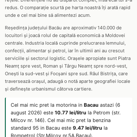
redus. O comparație scurtă pe harta noastră îți arată rapid
unde e cel mai bine să alimentezi acum.
Reședința județului Bacău are aproximativ 140.000 de
locuitori și joacă rolul de capitală economică a Moldovei
centrale. Industria locală cuprinde prelucrarea lemnului,
confecții, alimentar și petrol, iar în ultimii ani au crescut
serviciile și sectorul logistic. Orașele apropiate sunt Piatra
Neamț spre vest, Roman și Târgu Neamț spre nord-vest,
Onești la sud-vest și Focșani spre sud. Râul Bistrița, care
traversează orașul, adaugă o notă aparte geografiei locale
și definește urbanismul câtorva cartiere.
Cel mai mic pret la motorina in
Bacau
astazi (6
august 2026) este
10.77 lei/litru
la Petrom (str.
Milcov nr. 146). Cel mai mic pret la benzina
standard 95 in Bacau este
9.47 lei/litru
la
Rompetrol (Str.Milcov nr.5A,Bacau).