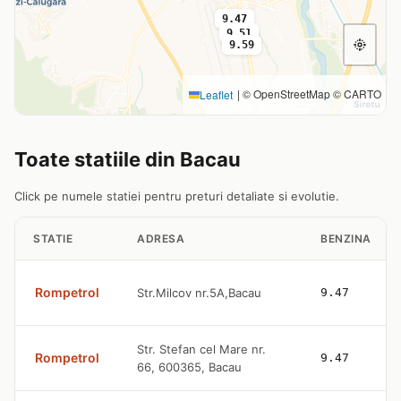
9.47
9.51
9.59
|
© OpenStreetMap © CARTO
Leaflet
Toate statiile din Bacau
Click pe numele statiei pentru preturi detaliate si evolutie.
STATIE
ADRESA
BENZINA
Rompetrol
Str.Milcov nr.5A,Bacau
9.47
Str. Stefan cel Mare nr.
Rompetrol
9.47
66, 600365, Bacau