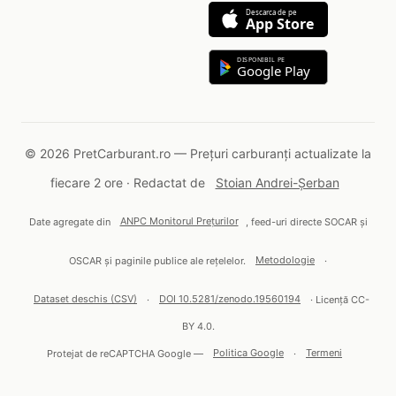
Descarca de pe
App Store
DISPONIBIL PE
Google Play
© 2026 PretCarburant.ro — Prețuri carburanți actualizate la
fiecare 2 ore · Redactat de
Stoian Andrei-Șerban
Date agregate din
ANPC Monitorul Prețurilor
, feed-uri directe SOCAR și
OSCAR și paginile publice ale rețelelor.
Metodologie
·
Dataset deschis (CSV)
·
DOI 10.5281/zenodo.19560194
· Licență CC-
BY 4.0.
Protejat de reCAPTCHA Google —
Politica Google
·
Termeni