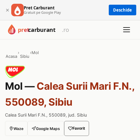
Pret Carburant
×
Deschide
Gratuit pe Google Play
›
›
Mol
Acasa
Sibiu
Mol —
Calea Surii Mari F.N.,
550089, Sibiu
Calea Surii Mari F.N., 550089, jud. Sibiu
Waze
Google Maps
Favorit