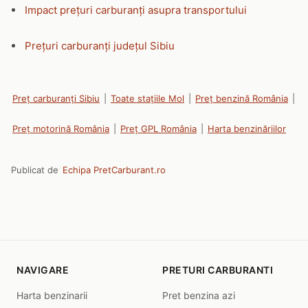
Impact prețuri carburanți asupra transportului
Prețuri carburanți județul Sibiu
Preț carburanți Sibiu
|
Toate stațiile Mol
|
Preț benzină România
|
Preț motorină România
|
Preț GPL România
|
Harta benzinăriilor
Publicat de
Echipa PretCarburant.ro
NAVIGARE
PRETURI CARBURANTI
Harta benzinarii
Pret benzina azi