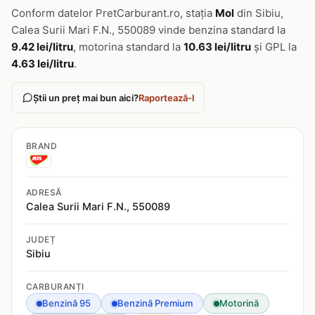
Conform datelor PretCarburant.ro, stația
Mol
din Sibiu,
Calea Surii Mari F.N., 550089 vinde benzina standard la
9.42 lei/litru
, motorina standard la
10.63 lei/litru
și GPL la
4.63 lei/litru
.
Știi un preț mai bun aici?
Raportează-l
BRAND
ADRESĂ
Calea Surii Mari F.N., 550089
JUDEȚ
Sibiu
CARBURANȚI
Benzină 95
Benzină Premium
Motorină