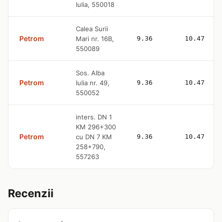
Iulia, 550018
Calea Surii
Petrom
Mari nr. 16B,
9.36
10.47
550089
Sos. Alba
Petrom
Iulia nr. 49,
9.36
10.47
550052
inters. DN 1
KM 296+300
Petrom
cu DN 7 KM
9.36
10.47
258+790,
557263
Recenzii