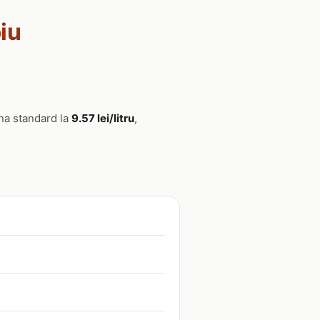
biu
ina standard la
9.57 lei/litru
,