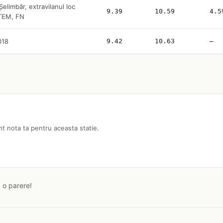
elimbăr, extravilanul loc
9.39
10.59
4.5
ŞTEM, FN
018
9.42
10.63
—
nt nota ta pentru aceasta statie.
a o parere!