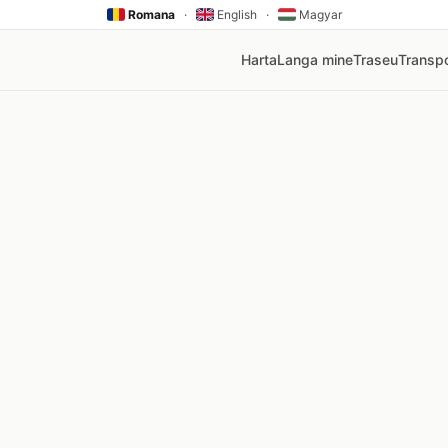
Romana
·
English
·
Magyar
Harta
Langa mine
Traseu
Transpo