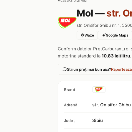
Acasa
›
Sibiu
›
Mol
Mol —
str. O
str. Onisifor Ghibu nr. 1, 550
Waze
Google Maps
Conform datelor PretCarburant.ro, 
motorina standard la
10.83 lei/litru
.
Știi un preț mai bun aici?
Raportează
Brand
str. Onisifor Ghibu
Adresă
Sibiu
Județ