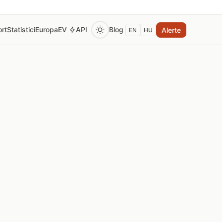
rt
Statistici
Europa
EV
API
Blog
Alerte
EN
HU