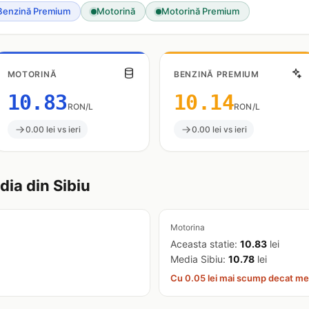
Benzină Premium
Motorină
Motorină Premium
MOTORINĂ
BENZINĂ PREMIUM
10.83
10.14
RON/L
RON/L
0.00 lei vs ieri
0.00 lei vs ieri
ia din Sibiu
Motorina
Aceasta statie:
10.83
lei
Media Sibiu:
10.78
lei
Cu 0.05 lei mai scump decat me