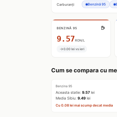
Benzină 95
Carburanți
BENZINĂ 95
9.57
RON/L
0.00 lei vs ieri
Cum se compara cu med
Benzina 95
Aceasta statie:
9.57
lei
Media Sibiu:
9.49
lei
Cu 0.08 lei mai scump decat media