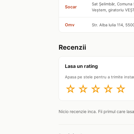
Sat Șelimbăr, Comuna Ș
Socar
Veştem, giratoriu VE
Omv
Str. Alba Iulia 114, 550
Recenzii
Lasa un rating
Apasa pe stele pentru a trimite insta
☆
☆
☆
☆
☆
Nicio recenzie inca. Fii primul care las