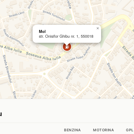
×
Mol
str. Onisifor Ghibu nr. 1, 550018
⛽
u
BENZINA
MOTORINA
GPL