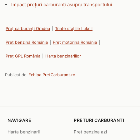
Impact prețuri carburanți asupra transportului
Preț carburanți Oradea
|
Toate stațiile Lukoil
|
Preț benzină România
|
Preț motorină România
|
Preț GPL România
|
Harta benzinăriilor
Publicat de
Echipa PretCarburant.ro
NAVIGARE
PRETURI CARBURANTI
Harta benzinarii
Pret benzina azi