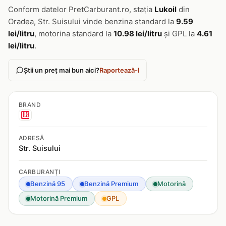
Conform datelor PretCarburant.ro, stația
Lukoil
din
Oradea, Str. Suisului vinde benzina standard la
9.59
lei/litru
, motorina standard la
10.98 lei/litru
și GPL la
4.61
lei/litru
.
Știi un preț mai bun aici?
Raportează-l
BRAND
ADRESĂ
Str. Suisului
CARBURANȚI
Benzină 95
Benzină Premium
Motorină
Motorină Premium
GPL