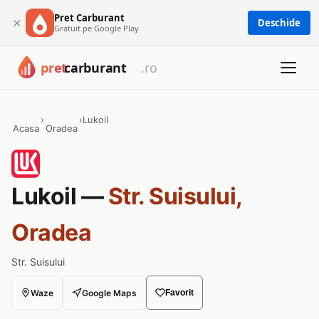
Pret Carburant
×
Deschide
Gratuit pe Google Play
›
›
Lukoil
Acasa
Oradea
Lukoil —
Str. Suisului,
Oradea
Str. Suisului
Waze
Google Maps
Favorit