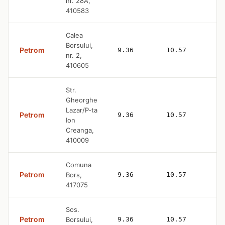
nr. 28A,
410583
Calea
Borsului,
Petrom
9.36
10.57
nr. 2,
410605
Str.
Gheorghe
Lazar/P-ta
Petrom
9.36
10.57
Ion
Creanga,
410009
Comuna
Petrom
Bors,
9.36
10.57
417075
Sos.
Petrom
Borsului,
9.36
10.57