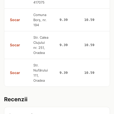
417075
Comuna
Socar
Borș, nr.
9.39
10.59
194
Str. Calea
Clujului
Socar
9.39
10.59
nr. 251,
Oradea
Str.
Nufărului
Socar
9.39
10.59
111,
Oradea
Recenzii