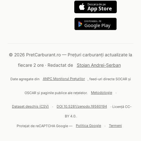
Descarca de pe
App Store
DISPONIBIL PE
Google Play
© 2026 PretCarburant.ro — Prețuri carburanți actualizate la
fiecare 2 ore · Redactat de
Stoian Andrei-Șerban
Date agregate din
ANPC Monitorul Prețurilor
, feed-uri directe SOCAR și
OSCAR și paginile publice ale rețelelor.
Metodologie
·
Dataset deschis (CSV)
·
DOI 10.5281/zenodo.19560194
· Licență CC-
BY 4.0.
Protejat de reCAPTCHA Google —
Politica Google
·
Termeni