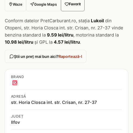
Waze
Google Maps
Favorit
Conform datelor PretCarburant.ro, stația
Lukoil
din
Otopeni, str. Horia Closca int. str. Crisan, nr. 27-37 vinde
benzina standard la
9.59 lei/litru
, motorina standard la
10.98 lei/litru
și GPL la
4.57 lei/litru
.
Știi un preț mai bun aici?
Raportează-l
BRAND
ADRESĂ
str. Horia Closca int. str. Crisan, nr. 27-37
JUDEȚ
Ilfov