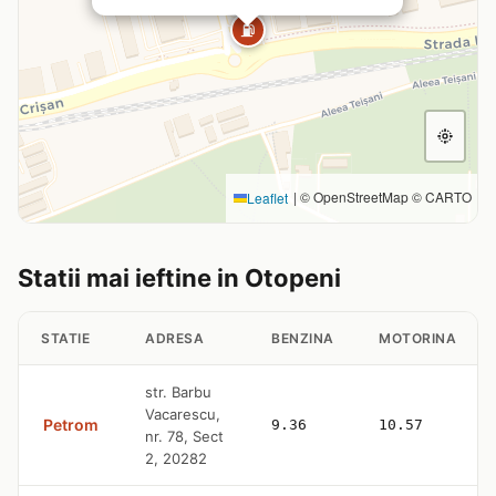
⛽
|
© OpenStreetMap © CARTO
Leaflet
Statii mai ieftine in Otopeni
STATIE
ADRESA
BENZINA
MOTORINA
str. Barbu
Vacarescu,
Petrom
9.36
10.57
nr. 78, Sect
2, 20282