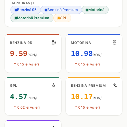
CARBURANȚI
Benzină 95
Benzină Premium
Motorină
Motorină Premium
GPL
BENZINĂ 95
MOTORINĂ
9.59
10.98
RON/L
RON/L
0.15 lei vs ieri
0.15 lei vs ieri
GPL
BENZINĂ PREMIUM
4.57
10.17
RON/L
RON/L
0.02 lei vs ieri
0.15 lei vs ieri