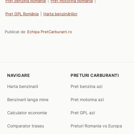
Preț benzină România
|
Preț motorină România
|
Preț GPL România
|
Harta benzinăriilor
Publicat de
Echipa PretCarburant.ro
NAVIGARE
PRETURI CARBURANTI
Harta benzinarii
Pret benzina azi
Benzinarii langa mine
Pret motorina azi
Calculator economie
Pret GPL azi
Comparator traseu
Preturi Romania vs Europa