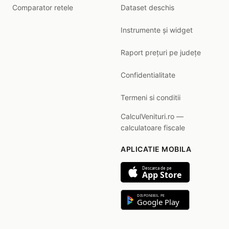
Comparator retele
Dataset deschis
Instrumente și widget
Raport prețuri pe județe
Confidentialitate
Termeni si conditii
CalculVenituri.ro —
calculatoare fiscale
APLICATIE MOBILA
Descarca de pe
App Store
DISPONIBIL PE
Google Play