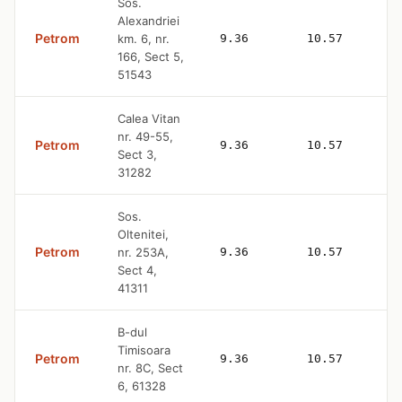
Sos.
Alexandriei
Petrom
km. 6, nr.
9.36
10.57
166, Sect 5,
51543
Calea Vitan
nr. 49-55,
Petrom
9.36
10.57
Sect 3,
31282
Sos.
Oltenitei,
Petrom
nr. 253A,
9.36
10.57
Sect 4,
41311
B-dul
Timisoara
Petrom
9.36
10.57
nr. 8C, Sect
6, 61328