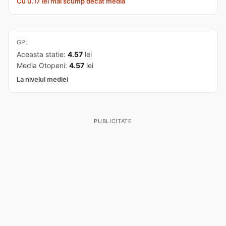
Cu 0.17 lei mai scump decat media
GPL
Aceasta statie:
4.57
lei
Media Otopeni:
4.57
lei
La nivelul mediei
PUBLICITATE