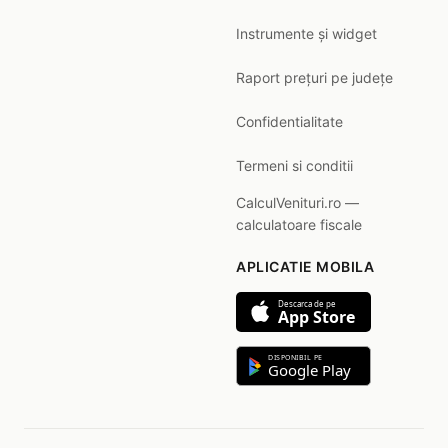
Instrumente și widget
Raport prețuri pe județe
Confidentialitate
Termeni si conditii
CalculVenituri.ro —
calculatoare fiscale
APLICATIE MOBILA
Descarca de pe
App Store
DISPONIBIL PE
Google Play