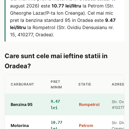
august 2026) este
10.77 lei/litru
la Petrom (Str.
Gheorghe Lazar/P-ta Ion Creanga). Cel mai mic
pret la benzina standard 95 in Oradea este
9.47
lei/litru
la Rompetrol (Str. Ovidiu Densusianu nr.
15, 410277, Oradea).
Care sunt cele mai ieftine statii in
Oradea?
PRET
CARBURANT
STATIE
ADRESA
MINIM
9.47
Str. Ovid
Benzina 95
Rompetrol
410277, 
lei
10.77
Str. Gheo
Motorina
Petrom
Creanga
lei