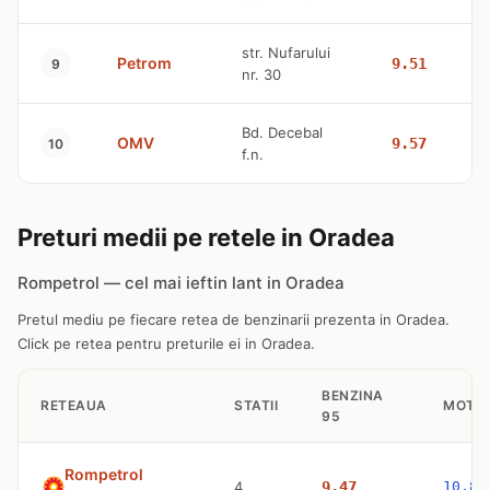
str. Nufarului
Petrom
9.51
9
nr. 30
Bd. Decebal
OMV
9.57
10
f.n.
Preturi medii pe retele in Oradea
Rompetrol — cel mai ieftin lant in Oradea
Pretul mediu pe fiecare retea de benzinarii prezenta in Oradea.
Click pe retea pentru preturile ei in Oradea.
BENZINA
RETEAUA
STATII
MOTO
95
Rompetrol
4
9.47
10.83