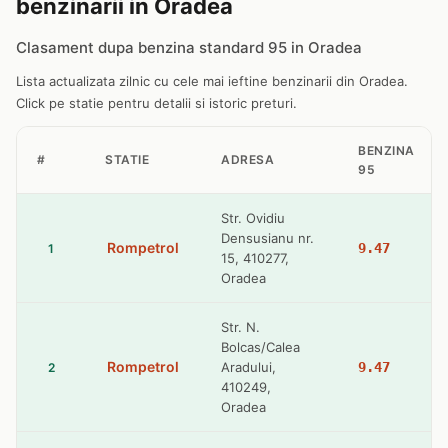
benzinarii in Oradea
Clasament dupa benzina standard 95 in Oradea
Lista actualizata zilnic cu cele mai ieftine benzinarii din Oradea.
Click pe statie pentru detalii si istoric preturi.
BENZINA
#
STATIE
ADRESA
95
Str. Ovidiu
Densusianu nr.
Rompetrol
9.47
1
15, 410277,
Oradea
Str. N.
Bolcas/Calea
Rompetrol
Aradului,
9.47
2
410249,
Oradea