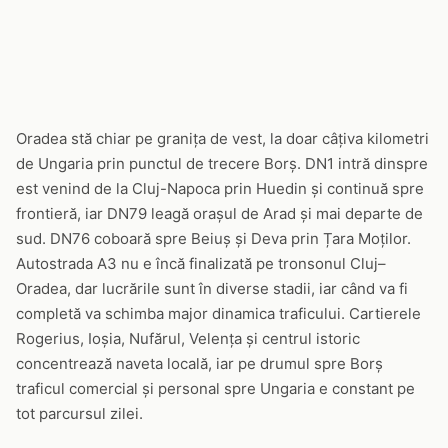
Oradea stă chiar pe granița de vest, la doar câțiva kilometri
de Ungaria prin punctul de trecere Borș. DN1 intră dinspre
est venind de la Cluj-Napoca prin Huedin și continuă spre
frontieră, iar DN79 leagă orașul de Arad și mai departe de
sud. DN76 coboară spre Beiuș și Deva prin Țara Moților.
Autostrada A3 nu e încă finalizată pe tronsonul Cluj–
Oradea, dar lucrările sunt în diverse stadii, iar când va fi
completă va schimba major dinamica traficului. Cartierele
Rogerius, Ioșia, Nufărul, Velența și centrul istoric
concentrează naveta locală, iar pe drumul spre Borș
traficul comercial și personal spre Ungaria e constant pe
tot parcursul zilei.