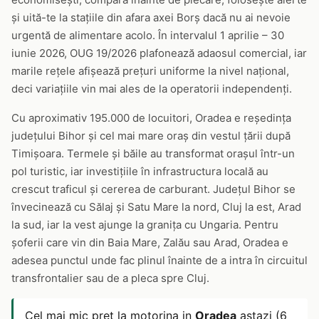
și uită-te la stațiile din afara axei Borș dacă nu ai nevoie
urgentă de alimentare acolo. În intervalul 1 aprilie – 30
iunie 2026, OUG 19/2026 plafonează adaosul comercial, iar
marile rețele afișează prețuri uniforme la nivel național,
deci variațiile vin mai ales de la operatorii independenți.
Cu aproximativ 195.000 de locuitori, Oradea e reședința
județului Bihor și cel mai mare oraș din vestul țării după
Timișoara. Termele și băile au transformat orașul într-un
pol turistic, iar investițiile în infrastructura locală au
crescut traficul și cererea de carburant. Județul Bihor se
învecinează cu Sălaj și Satu Mare la nord, Cluj la est, Arad
la sud, iar la vest ajunge la granița cu Ungaria. Pentru
șoferii care vin din Baia Mare, Zalău sau Arad, Oradea e
adesea punctul unde fac plinul înainte de a intra în circuitul
transfrontalier sau de a pleca spre Cluj.
Cel mai mic pret la motorina in
Oradea
astazi (6