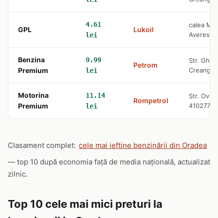
4.61
calea Mar
GPL
Lukoil
Averescu
lei
Benzina
9.99
Str. Gheo
Petrom
Premium
Creanga
lei
Motorina
11.14
Str. Ovid
Rompetrol
Premium
410277, 
lei
Clasament complet:
cele mai ieftine benzinării din Oradea
— top 10 după economia față de media națională, actualizat
zilnic.
Top 10 cele mai mici preturi la