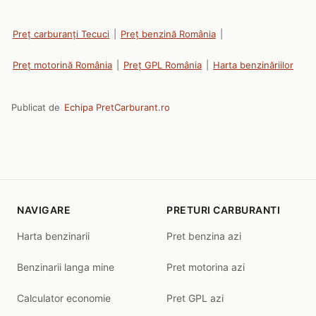
Preț carburanți Tecuci
|
Preț benzină România
|
Preț motorină România
|
Preț GPL România
|
Harta benzinăriilor
Publicat de
Echipa PretCarburant.ro
NAVIGARE
PRETURI CARBURANTI
Harta benzinarii
Pret benzina azi
Benzinarii langa mine
Pret motorina azi
Calculator economie
Pret GPL azi