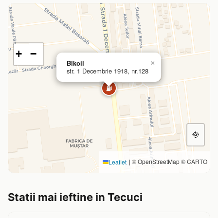
+
−
Blkoil
×
str. 1 Decembrie 1918, nr.128
⛽
|
© OpenStreetMap © CARTO
Leaflet
Statii mai ieftine in Tecuci