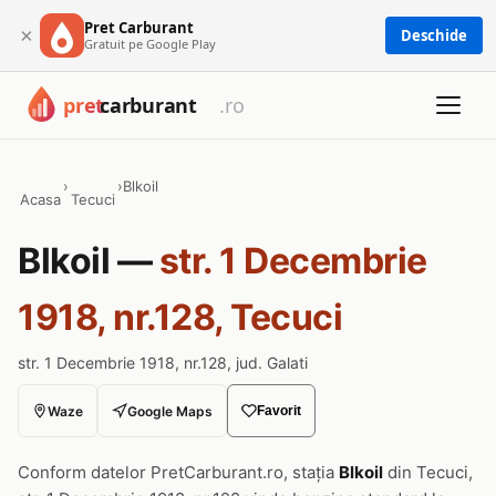
Pret Carburant
×
Deschide
Gratuit pe Google Play
›
›
Blkoil
Acasa
Tecuci
Blkoil —
str. 1 Decembrie
1918, nr.128, Tecuci
str. 1 Decembrie 1918, nr.128, jud. Galati
Waze
Google Maps
Favorit
Conform datelor PretCarburant.ro, stația
Blkoil
din Tecuci,