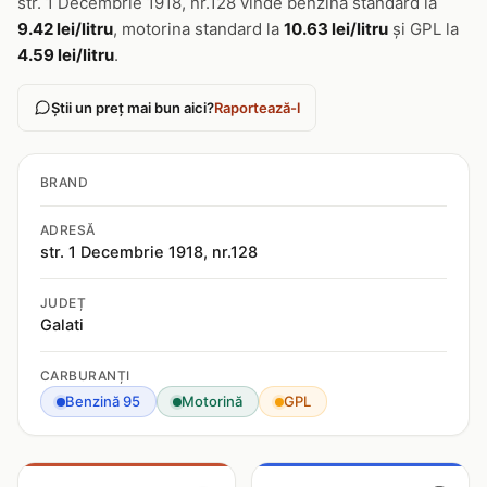
str. 1 Decembrie 1918, nr.128 vinde benzina standard la
9.42 lei/litru
, motorina standard la
10.63 lei/litru
și GPL la
4.59 lei/litru
.
Știi un preț mai bun aici?
Raportează-l
BRAND
ADRESĂ
str. 1 Decembrie 1918, nr.128
JUDEȚ
Galati
CARBURANȚI
Benzină 95
Motorină
GPL