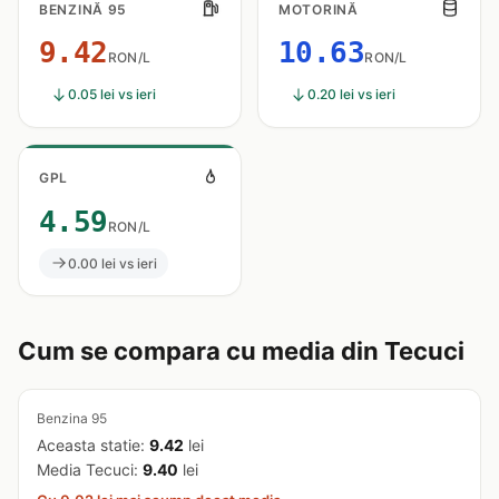
BENZINĂ 95
MOTORINĂ
9.42
10.63
RON/L
RON/L
0.05 lei vs ieri
0.20 lei vs ieri
GPL
4.59
RON/L
0.00 lei vs ieri
Cum se compara cu media din Tecuci
Benzina 95
Aceasta statie:
9.42
lei
Media Tecuci:
9.40
lei