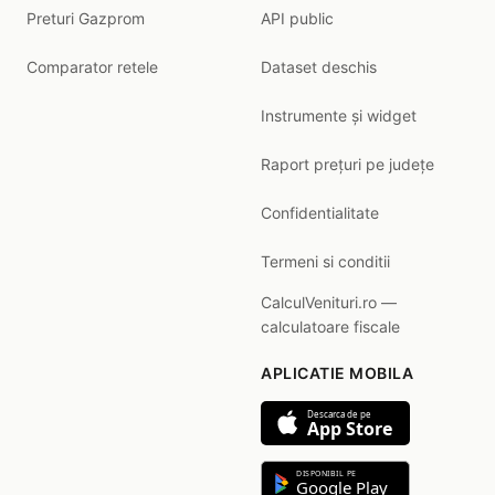
Preturi Gazprom
API public
Comparator retele
Dataset deschis
Instrumente și widget
Raport prețuri pe județe
Confidentialitate
Termeni si conditii
CalculVenituri.ro —
calculatoare fiscale
APLICATIE MOBILA
Descarca de pe
App Store
DISPONIBIL PE
Google Play