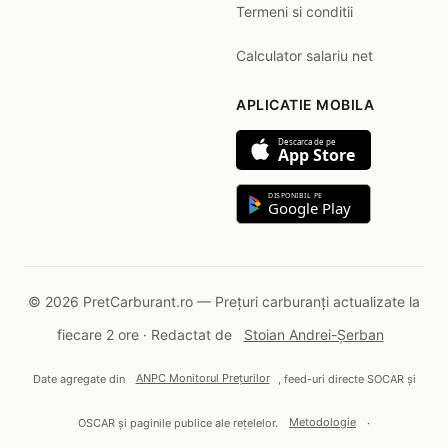
Termeni si conditii
Calculator salariu net
APLICATIE MOBILA
Descarca de pe
App Store
DISPONIBIL PE
Google Play
© 2026 PretCarburant.ro — Prețuri carburanți actualizate la
fiecare 2 ore · Redactat de
Stoian Andrei-Șerban
Date agregate din
ANPC Monitorul Prețurilor
, feed-uri directe SOCAR și
OSCAR și paginile publice ale rețelelor.
Metodologie
·