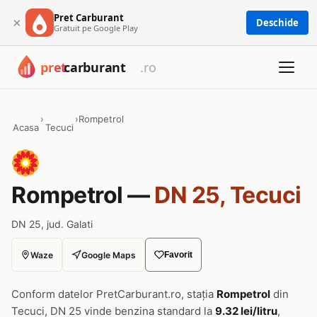
Pret Carburant
×
Deschide
Gratuit pe Google Play
›
›
Rompetrol
Acasa
Tecuci
Rompetrol —
DN 25, Tecuci
DN 25, jud. Galati
Waze
Google Maps
Favorit
Conform datelor PretCarburant.ro, stația
Rompetrol
din
Tecuci, DN 25 vinde benzina standard la
9.32 lei/litru
,