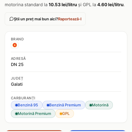
motorina standard la
10.53 lei/litru
și GPL la
4.60 lei/litru
.
Știi un preț mai bun aici?
Raportează-l
BRAND
ADRESĂ
DN 25
JUDEȚ
Galati
CARBURANȚI
Benzină 95
Benzină Premium
Motorină
Motorină Premium
GPL