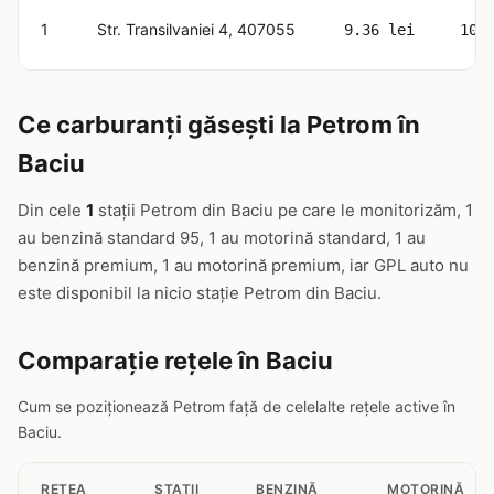
1
Str. Transilvaniei 4, 407055
9.36 lei
10.
Ce carburanți găsești la Petrom în
Baciu
Din cele
1
stații Petrom din Baciu pe care le monitorizăm, 1
au benzină standard 95, 1 au motorină standard, 1 au
benzină premium, 1 au motorină premium, iar GPL auto nu
este disponibil la nicio stație Petrom din Baciu.
Comparație rețele în Baciu
Cum se poziționează Petrom față de celelalte rețele active în
Baciu.
RETEA
STAȚII
BENZINĂ
MOTORINĂ