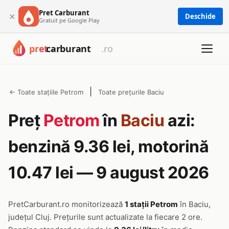
Pret Carburant
×
Deschide
Gratuit pe Google Play
|
← Toate stațiile Petrom
Toate prețurile Baciu
Preț
Petrom
în
Baciu
azi:
benzină 9.36 lei, motorină
10.47 lei — 9 august 2026
PretCarburant.ro monitorizează
1 stații Petrom
în Baciu,
județul Cluj. Prețurile sunt actualizate la fiecare 2 ore.