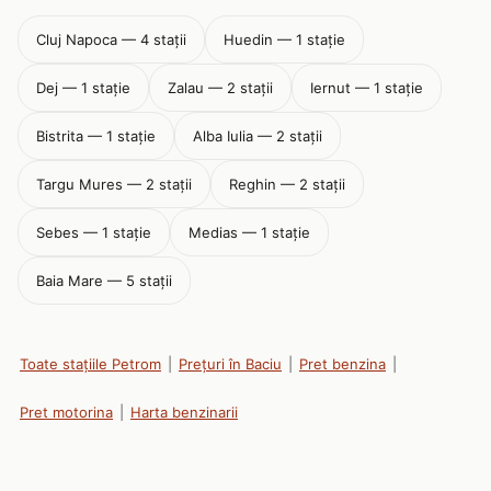
Cluj Napoca — 4 stații
Huedin — 1 stație
Dej — 1 stație
Zalau — 2 stații
Iernut — 1 stație
Bistrita — 1 stație
Alba Iulia — 2 stații
Targu Mures — 2 stații
Reghin — 2 stații
Sebes — 1 stație
Medias — 1 stație
Baia Mare — 5 stații
Toate stațiile Petrom
|
Prețuri în Baciu
|
Pret benzina
|
Pret motorina
|
Harta benzinarii