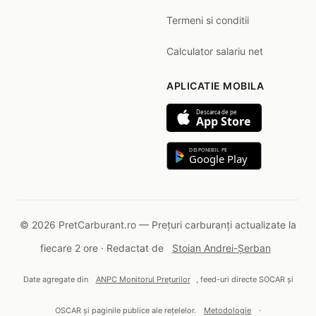
Termeni si conditii
Calculator salariu net
APLICATIE MOBILA
Descarca de pe
App Store
DISPONIBIL PE
Google Play
© 2026 PretCarburant.ro — Prețuri carburanți actualizate la
fiecare 2 ore · Redactat de
Stoian Andrei-Șerban
Date agregate din
ANPC Monitorul Prețurilor
, feed-uri directe SOCAR și
OSCAR și paginile publice ale rețelelor.
Metodologie
·