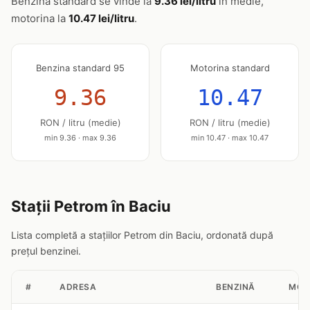
Benzina standard se vinde la
9.36 lei/litru
în medie,
motorina la
10.47 lei/litru
.
Benzina standard 95
Motorina standard
9.36
10.47
RON / litru (medie)
RON / litru (medie)
min 9.36 · max 9.36
min 10.47 · max 10.47
Stații Petrom în Baciu
Lista completă a stațiilor Petrom din Baciu, ordonată după
prețul benzinei.
#
ADRESA
BENZINĂ
MOT