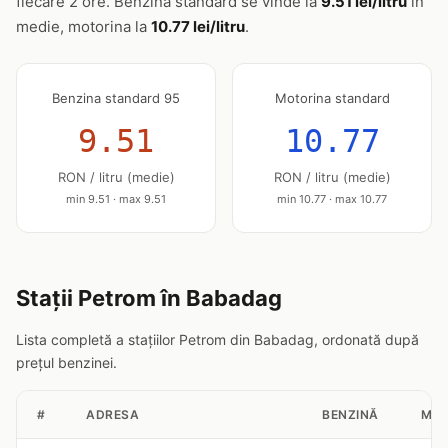
fiecare 2 ore. Benzina standard se vinde la
9.51 lei/litru
în
medie, motorina la
10.77 lei/litru
.
Benzina standard 95
Motorina standard
9.51
10.77
RON / litru (medie)
RON / litru (medie)
min 9.51 · max 9.51
min 10.77 · max 10.77
Stații Petrom în Babadag
Lista completă a stațiilor Petrom din Babadag, ordonată după
prețul benzinei.
#
ADRESA
BENZINĂ
MOT