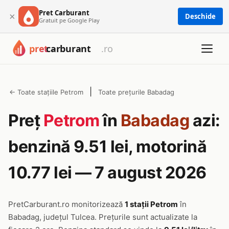
Pret Carburant
×
Deschide
Gratuit pe Google Play
|
← Toate stațiile Petrom
Toate prețurile Babadag
Preț
Petrom
în
Babadag
azi:
benzină 9.51 lei, motorină
10.77 lei — 7 august 2026
PretCarburant.ro monitorizează
1 stații Petrom
în
Babadag, județul Tulcea. Prețurile sunt actualizate la