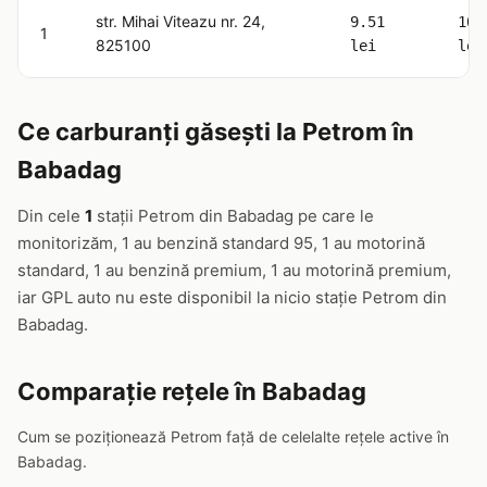
str. Mihai Viteazu nr. 24,
9.51
10.
1
825100
lei
lei
Ce carburanți găsești la Petrom în
Babadag
Din cele
1
stații Petrom din Babadag pe care le
monitorizăm, 1 au benzină standard 95, 1 au motorină
standard, 1 au benzină premium, 1 au motorină premium,
iar GPL auto nu este disponibil la nicio stație Petrom din
Babadag.
Comparație rețele în Babadag
Cum se poziționează Petrom față de celelalte rețele active în
Babadag.