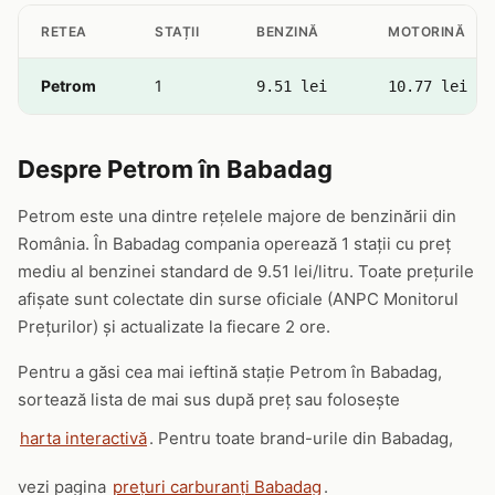
RETEA
STAȚII
BENZINĂ
MOTORINĂ
Petrom
1
9.51 lei
10.77 lei
Despre Petrom în Babadag
Petrom este una dintre rețelele majore de benzinării din
România. În Babadag compania operează 1 stații cu preț
mediu al benzinei standard de 9.51 lei/litru. Toate prețurile
afișate sunt colectate din surse oficiale (ANPC Monitorul
Prețurilor) și actualizate la fiecare 2 ore.
Pentru a găsi cea mai ieftină stație Petrom în Babadag,
sortează lista de mai sus după preț sau folosește
harta interactivă
. Pentru toate brand-urile din Babadag,
vezi pagina
prețuri carburanți Babadag
.