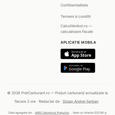
Confidentialitate
Termeni si conditii
CalculVenituri.ro —
calculatoare fiscale
APLICATIE MOBILA
Descarca de pe
App Store
DISPONIBIL PE
Google Play
© 2026 PretCarburant.ro — Prețuri carburanți actualizate la
fiecare 2 ore · Redactat de
Stoian Andrei-Șerban
Date agregate din
ANPC Monitorul Prețurilor
, feed-uri directe SOCAR și