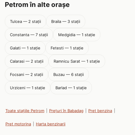
Petrom în alte orașe
Tulcea — 2 stații
Braila — 3 stații
Constanta — 7 stații
Medgidia — 1 stație
Galati — 1 stație
Fetesti — 1 stație
Calarasi — 2 stații
Ramnicu Sarat — 1 stație
Focsani — 2 stații
Buzau — 6 stații
Urziceni — 1 stație
Barlad — 1 stație
Toate stațiile Petrom
|
Prețuri în Babadag
|
Pret benzina
|
Pret motorina
|
Harta benzinarii