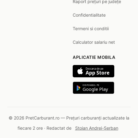
Raport prețuri pe județe
Confidentialitate
Termeni si conditii
Calculator salariu net
APLICATIE MOBILA
Descarca de pe
App Store
DISPONIBIL PE
Google Play
© 2026 PretCarburant.ro — Prețuri carburanți actualizate la
fiecare 2 ore · Redactat de
Stoian Andrei-Șerban