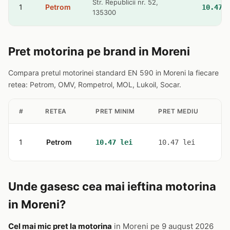
Str. Republicii nr. 52,
1
Petrom
10.47 
135300
Pret motorina pe brand in Moreni
Compara pretul motorinei standard EN 590 in Moreni la fiecare
retea: Petrom, OMV, Rompetrol, MOL, Lukoil, Socar.
#
RETEA
PRET MINIM
PRET MEDIU
ST
1
Petrom
1
10.47 lei
10.47 lei
Unde gasesc cea mai ieftina motorina
in Moreni?
Cel mai mic pret la motorina
in Moreni pe 9 august 2026