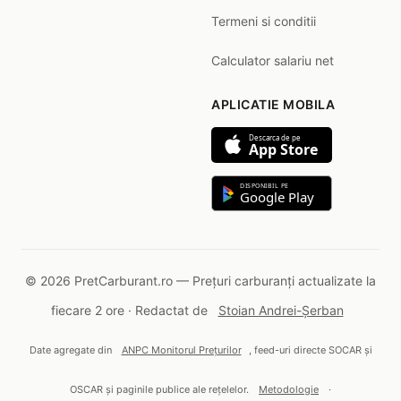
Termeni si conditii
Calculator salariu net
APLICATIE MOBILA
Descarca de pe
App Store
DISPONIBIL PE
Google Play
© 2026 PretCarburant.ro — Prețuri carburanți actualizate la
fiecare 2 ore · Redactat de
Stoian Andrei-Șerban
Date agregate din
ANPC Monitorul Prețurilor
, feed-uri directe SOCAR și
OSCAR și paginile publice ale rețelelor.
Metodologie
·