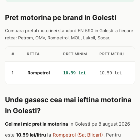
Pret motorina pe brand in Golesti
Compara pretul motorinei standard EN 590 in Golesti la fiecare
retea: Petrom, OMV, Rompetrol, MOL, Lukoil, Socar.
#
RETEA
PRET MINIM
PRET MEDIU
S
1
Rompetrol
1
10.59 lei
10.59 lei
Unde gasesc cea mai ieftina motorina
in Golesti?
Cel mai mic pret la motorina
in Golesti pe 8 august 2026
este
10.59 lei/litru
la
Rompetrol (Sat BlidarI)
. Pentru