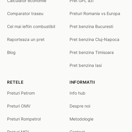
Calculator economie
Pret GPL azi
Comparator traseu
Preturi Romania vs Europa
Cel mai ieftin combustibil
Pret benzina Bucuresti
Raporteaza un pret
Pret benzina Cluj-Napoca
Blog
Pret benzina Timisoara
Pret benzina Iasi
RETELE
INFORMATII
Preturi Petrom
Info hub
Preturi OMV
Despre noi
Preturi Rompetrol
Metodologie
Preturi MOL
Contact