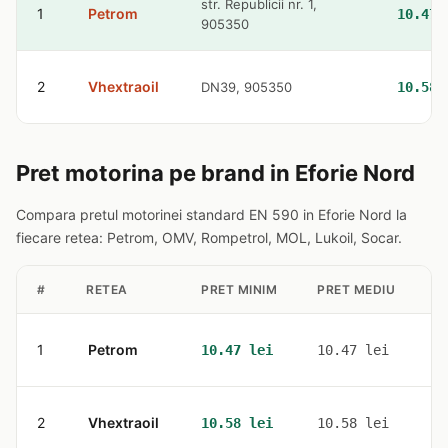
str. Republicii nr. 1,
1
Petrom
10.47 
905350
2
Vhextraoil
DN39, 905350
10.58 
Pret motorina pe brand in Eforie Nord
Compara pretul motorinei standard EN 590 in Eforie Nord la
fiecare retea: Petrom, OMV, Rompetrol, MOL, Lukoil, Socar.
#
RETEA
PRET MINIM
PRET MEDIU
S
1
Petrom
1
10.47 lei
10.47 lei
2
Vhextraoil
1
10.58 lei
10.58 lei