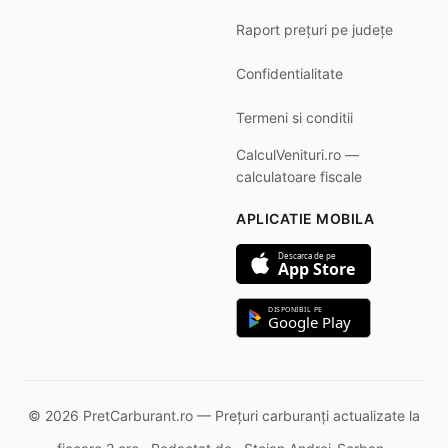
Raport prețuri pe județe
Confidentialitate
Termeni si conditii
CalculVenituri.ro —
calculatoare fiscale
APLICATIE MOBILA
Descarca de pe
App Store
DISPONIBIL PE
Google Play
© 2026 PretCarburant.ro — Prețuri carburanți actualizate la