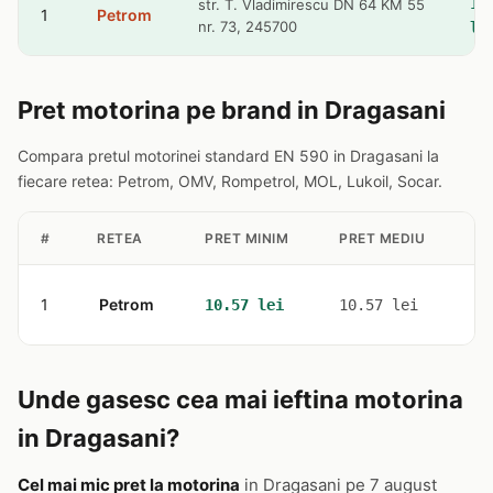
10
str. T. Vladimirescu DN 64 KM 55
1
Petrom
nr. 73, 245700
le
Pret motorina pe brand in Dragasani
Compara pretul motorinei standard EN 590 in Dragasani la
fiecare retea: Petrom, OMV, Rompetrol, MOL, Lukoil, Socar.
#
RETEA
PRET MINIM
PRET MEDIU
ST
1
Petrom
1
10.57 lei
10.57 lei
Unde gasesc cea mai ieftina motorina
in Dragasani?
Cel mai mic pret la motorina
in Dragasani pe 7 august