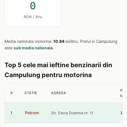
0
RON / litru
Media nationala motorina:
10.84
lei/litru. Pretul in Campulung
este
sub media nationala
.
Top 5 cele mai ieftine benzinarii din
Campulung pentru motorina
PR
#
STATIE
ADRESA
MO
1
Petrom
Str. Elena Doamna nr. 11
10.