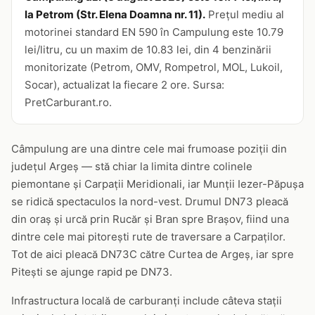
la Petrom (Str. Elena Doamna nr. 11).
Prețul mediu al
motorinei standard EN 590 în Campulung este 10.79
lei/litru, cu un maxim de 10.83 lei, din 4 benzinării
monitorizate (Petrom, OMV, Rompetrol, MOL, Lukoil,
Socar), actualizat la fiecare 2 ore. Sursa:
PretCarburant.ro.
Câmpulung are una dintre cele mai frumoase poziții din
județul Argeș — stă chiar la limita dintre colinele
piemontane și Carpații Meridionali, iar Munții Iezer-Păpușa
se ridică spectaculos la nord-vest. Drumul DN73 pleacă
din oraș și urcă prin Rucăr și Bran spre Brașov, fiind una
dintre cele mai pitorești rute de traversare a Carpaților.
Tot de aici pleacă DN73C către Curtea de Argeș, iar spre
Pitești se ajunge rapid pe DN73.
Infrastructura locală de carburanți include câteva stații