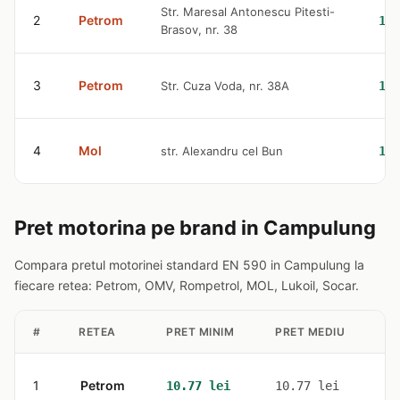
Str. Maresal Antonescu Pitesti-
2
Petrom
10.
Brasov, nr. 38
3
Petrom
Str. Cuza Voda, nr. 38A
10.
4
Mol
str. Alexandru cel Bun
10.
Pret motorina pe brand in Campulung
Compara pretul motorinei standard EN 590 in Campulung la
fiecare retea: Petrom, OMV, Rompetrol, MOL, Lukoil, Socar.
#
RETEA
PRET MINIM
PRET MEDIU
ST
1
Petrom
3
10.77 lei
10.77 lei