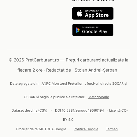
Descarca de pe
App Store
DISPONIBIL PE
Google Play
© 2026 PretCarburant.ro — Prețuri carburanți actualizate la
fiecare 2 ore · Redactat de
Stoian Andrei-Șerban
Date agregate din
ANPC Monitorul Prețurilor
, feed-uri directe SOCAR și
OSCAR și paginile publice ale rețelelor.
Metodologie
·
Dataset deschis (CSV)
·
DOI 10.5281/zenodo.19560194
· Licență CC-
BY 4.0.
Protejat de reCAPTCHA Google —
Politica Google
·
Termeni