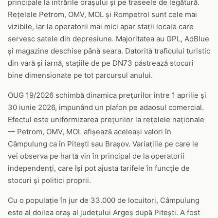
principale la intrările orașului și pe traseele de legătură.
Rețelele Petrom, OMV, MOL și Rompetrol sunt cele mai
vizibile, iar la operatorii mai mici apar stații locale care
servesc satele din depresiune. Majoritatea au GPL, AdBlue
și magazine deschise până seara. Datorită traficului turistic
din vară și iarnă, stațiile de pe DN73 păstrează stocuri
bine dimensionate pe tot parcursul anului.
OUG 19/2026 schimbă dinamica prețurilor între 1 aprilie și
30 iunie 2026, impunând un plafon pe adaosul comercial.
Efectul este uniformizarea prețurilor la rețelele naționale
— Petrom, OMV, MOL afișează aceleași valori în
Câmpulung ca în Pitești sau Brașov. Variațiile pe care le
vei observa pe hartă vin în principal de la operatorii
independenți, care își pot ajusta tarifele în funcție de
stocuri și politici proprii.
Cu o populație în jur de 33.000 de locuitori, Câmpulung
este al doilea oraș al județului Argeș după Pitești. A fost