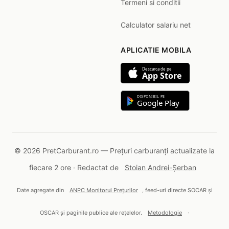
Termeni si conditii
Calculator salariu net
APLICATIE MOBILA
Descarca de pe
App Store
DISPONIBIL PE
Google Play
© 2026 PretCarburant.ro — Prețuri carburanți actualizate la
fiecare 2 ore · Redactat de
Stoian Andrei-Șerban
Date agregate din
ANPC Monitorul Prețurilor
, feed-uri directe SOCAR și
OSCAR și paginile publice ale rețelelor.
Metodologie
·