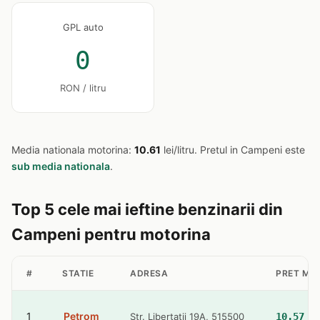
GPL auto
0
RON / litru
Media nationala motorina:
10.61
lei/litru. Pretul in Campeni este
sub media nationala
.
Top 5 cele mai ieftine benzinarii din
Campeni pentru motorina
#
STATIE
ADRESA
PRET MO
1
Petrom
Str. Libertatii 19A, 515500
10.57 l