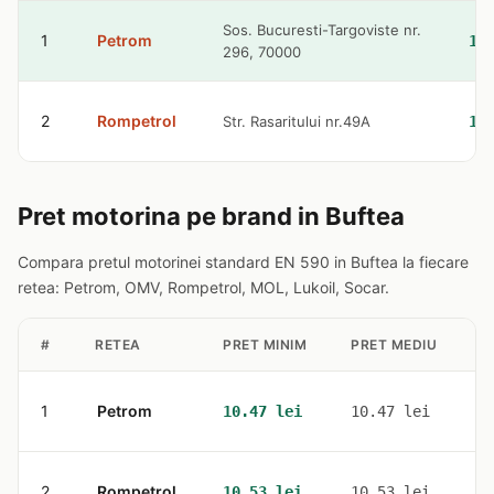
Sos. Bucuresti-Targoviste nr.
1
Petrom
10
296, 70000
2
Rompetrol
Str. Rasaritului nr.49A
10
Pret motorina pe brand in Buftea
Compara pretul motorinei standard EN 590 in Buftea la fiecare
retea: Petrom, OMV, Rompetrol, MOL, Lukoil, Socar.
#
RETEA
PRET MINIM
PRET MEDIU
S
1
Petrom
1
10.47 lei
10.47 lei
2
Rompetrol
1
10.53 lei
10.53 lei