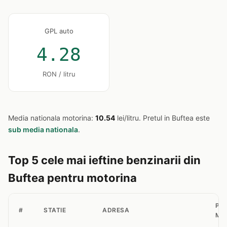
GPL auto
4.28
RON / litru
Media nationala motorina:
10.54
lei/litru. Pretul in Buftea este
sub media nationala
.
Top 5 cele mai ieftine benzinarii din
Buftea pentru motorina
PR
#
STATIE
ADRESA
MO