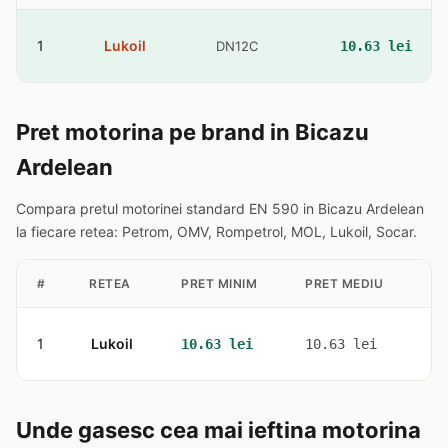
1
Lukoil
DN12C
10.63 lei
Pret motorina pe brand in Bicazu
Ardelean
Compara pretul motorinei standard EN 590 in Bicazu Ardelean
la fiecare retea: Petrom, OMV, Rompetrol, MOL, Lukoil, Socar.
#
RETEA
PRET MINIM
PRET MEDIU
ST
1
Lukoil
1
10.63 lei
10.63 lei
Unde gasesc cea mai ieftina motorina