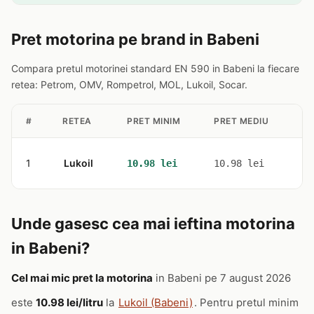
Pret motorina pe brand in Babeni
Compara pretul motorinei standard EN 590 in Babeni la fiecare
retea: Petrom, OMV, Rompetrol, MOL, Lukoil, Socar.
#
RETEA
PRET MINIM
PRET MEDIU
ST
1
Lukoil
1
10.98 lei
10.98 lei
Unde gasesc cea mai ieftina motorina
in Babeni?
Cel mai mic pret la motorina
in Babeni pe 7 august 2026
este
10.98 lei/litru
la
Lukoil (Babeni)
. Pentru pretul minim