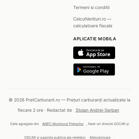
Termeni si conditii
CalculVenituri.ro —
calculatoare fiscale
APLICATIE MOBILA
Descarca de pe
App Store
DISPONIBIL PE
Google Play
© 2026 PretCarburant.ro — Prețuri carburanți actualizate la
fiecare 2 ore · Redactat de
Stoian Andrei-Șerban
Date agregate din
ANPC Monitorul Prețurilor
, feed-uri directe SOCAR și
OSCAR și paginile publice ale rețelelor.
Metodologie
·