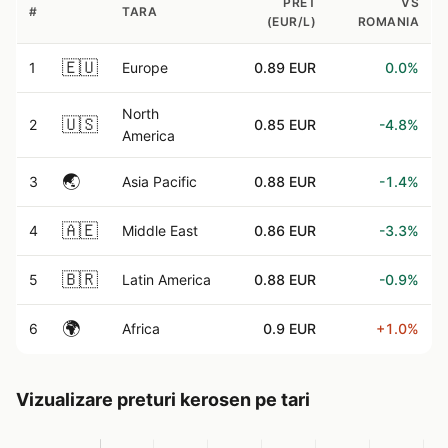
PRET
VS
#
TARA
(EUR/L)
ROMANIA
🇪🇺
1
Europe
0.89 EUR
0.0%
North
🇺🇸
2
0.85 EUR
-4.8%
America
🌏
3
Asia Pacific
0.88 EUR
-1.4%
🇦🇪
4
Middle East
0.86 EUR
-3.3%
🇧🇷
5
Latin America
0.88 EUR
-0.9%
🌍
6
Africa
0.9 EUR
+1.0%
Vizualizare preturi kerosen pe tari