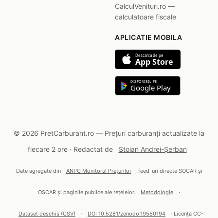
CalculVenituri.ro —
calculatoare fiscale
APLICATIE MOBILA
Descarca de pe
App Store
DISPONIBIL PE
Google Play
© 2026 PretCarburant.ro — Prețuri carburanți actualizate la
fiecare 2 ore · Redactat de
Stoian Andrei-Șerban
Date agregate din
ANPC Monitorul Prețurilor
, feed-uri directe SOCAR și
OSCAR și paginile publice ale rețelelor.
Metodologie
·
Dataset deschis (CSV)
·
DOI 10.5281/zenodo.19560194
· Licență CC-