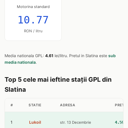
Motorina standard
10.77
RON / litru
Media nationala GPL:
4.61
lei/litru. Pretul in Slatina este
sub
media nationala
.
Top 5 cele mai ieftine stații GPL din
Slatina
#
STATIE
ADRESA
PRET 
1
Lukoil
str. 13 Decembrie
4.59 