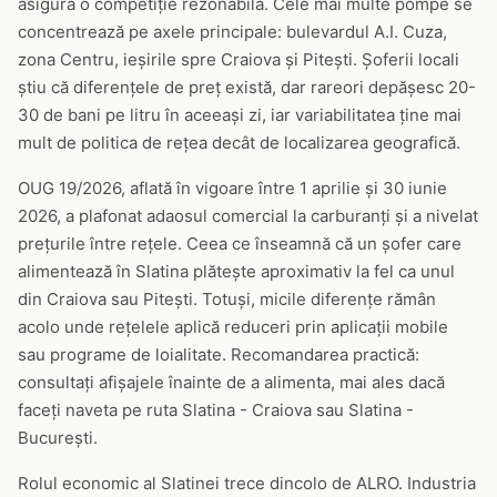
asigură o competiție rezonabilă. Cele mai multe pompe se
concentrează pe axele principale: bulevardul A.I. Cuza,
zona Centru, ieșirile spre Craiova și Pitești. Șoferii locali
știu că diferențele de preț există, dar rareori depășesc 20-
30 de bani pe litru în aceeași zi, iar variabilitatea ține mai
mult de politica de rețea decât de localizarea geografică.
OUG 19/2026, aflată în vigoare între 1 aprilie și 30 iunie
2026, a plafonat adaosul comercial la carburanți și a nivelat
prețurile între rețele. Ceea ce înseamnă că un șofer care
alimentează în Slatina plătește aproximativ la fel ca unul
din Craiova sau Pitești. Totuși, micile diferențe rămân
acolo unde rețelele aplică reduceri prin aplicații mobile
sau programe de loialitate. Recomandarea practică:
consultați afișajele înainte de a alimenta, mai ales dacă
faceți naveta pe ruta Slatina - Craiova sau Slatina -
București.
Rolul economic al Slatinei trece dincolo de ALRO. Industria