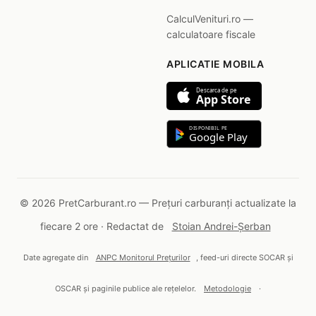
CalculVenituri.ro —
calculatoare fiscale
APLICATIE MOBILA
Descarca de pe
App Store
DISPONIBIL PE
Google Play
© 2026 PretCarburant.ro — Prețuri carburanți actualizate la
fiecare 2 ore · Redactat de
Stoian Andrei-Șerban
Date agregate din
ANPC Monitorul Prețurilor
, feed-uri directe SOCAR și
OSCAR și paginile publice ale rețelelor.
Metodologie
·