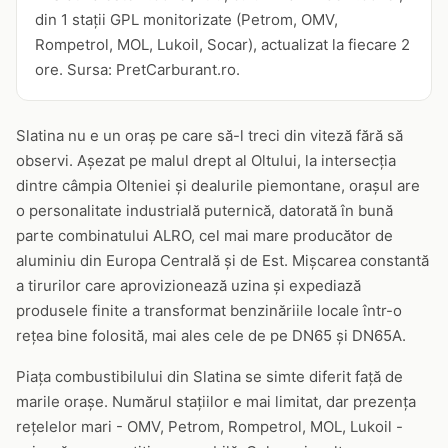
din 1 stații GPL monitorizate (Petrom, OMV,
Rompetrol, MOL, Lukoil, Socar), actualizat la fiecare 2
ore. Sursa: PretCarburant.ro.
Slatina nu e un oraș pe care să-l treci din viteză fără să
observi. Așezat pe malul drept al Oltului, la intersecția
dintre câmpia Olteniei și dealurile piemontane, orașul are
o personalitate industrială puternică, datorată în bună
parte combinatului ALRO, cel mai mare producător de
aluminiu din Europa Centrală și de Est. Mișcarea constantă
a tirurilor care aprovizionează uzina și expediază
produsele finite a transformat benzinăriile locale într-o
rețea bine folosită, mai ales cele de pe DN65 și DN65A.
Piața combustibilului din Slatina se simte diferit față de
marile orașe. Numărul stațiilor e mai limitat, dar prezența
rețelelor mari - OMV, Petrom, Rompetrol, MOL, Lukoil -