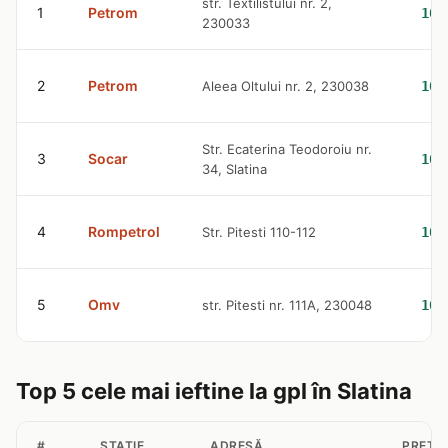
str. Textilistului nr. 2,
1
Petrom
10.
230033
2
Petrom
Aleea Oltului nr. 2, 230038
10.
Str. Ecaterina Teodoroiu nr.
3
Socar
10.
34, Slatina
4
Rompetrol
Str. Pitesti 110-112
10.
5
Omv
str. Pitesti nr. 111A, 230048
10.
Top 5 cele mai ieftine la gpl în Slatina
#
STAȚIE
ADRESĂ
PREȚ 