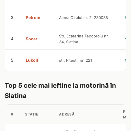
3
Petrom
Aleea Oltului nr. 2, 230038
9.
Str. Ecaterina Teodoroiu nr.
4
Socar
9.
34, Slatina
5
Lukoil
str. Pitesti, nr. 221
9.
Top 5 cele mai ieftine la motorină în
Slatina
PRE
#
STAȚIE
ADRESĂ
MOT