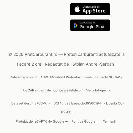
Descarca de pe
App Store
DISPONIBIL PE
Google Play
© 2026 PretCarburant.ro — Prețuri carburanți actualizate la
fiecare 2 ore · Redactat de
Stoian Andrei-Șerban
Date agregate din
ANPC Monitorul Prețurilor
, feed-uri directe SOCAR și
OSCAR și paginile publice ale rețelelor.
Metodologie
·
Dataset deschis (CSV)
·
DOI 10.5281/zenodo.19560194
· Licență CC-
BY 4.0.
Protejat de reCAPTCHA Google —
Politica Google
·
Termeni