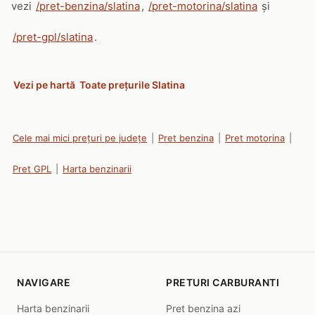
vezi
/pret-benzina/slatina
,
/pret-motorina/slatina
și
/pret-gpl/slatina
.
Vezi pe hartă
Toate prețurile Slatina
Cele mai mici prețuri pe județe
|
Pret benzina
|
Pret motorina
|
Pret GPL
|
Harta benzinarii
NAVIGARE
PRETURI CARBURANTI
Harta benzinarii
Pret benzina azi