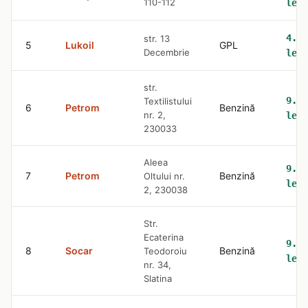
110-112
lei
4.59
str. 13
5
Lukoil
GPL
Decembrie
lei
str.
9.36
Textilistului
6
Petrom
Benzină
nr. 2,
lei
230033
Aleea
9.36
7
Petrom
Benzină
Oltului nr.
lei
2, 230038
Str.
Ecaterina
9.36
8
Socar
Benzină
Teodoroiu
lei
nr. 34,
Slatina