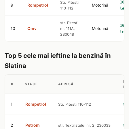
10.5
Str. Pitesti
9
Rompetrol
Motorină
110-112
lei
str. Pitesti
10.5
10
Omv
Motorină
nr. 111A,
lei
230048
Top 5 cele mai ieftine la benzină în
Slatina
PR
#
STAȚIE
ADRESĂ
BE
1
Rompetrol
Str. Pitesti 110-112
9.
2
Petrom
str. Textilistului nr. 2, 230033
9.