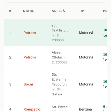
#
STAȚIE
ADRESĂ
TIP
PRE
str.
10.4
Textilistului
1
Petrom
Motorină
nr. 2,
lei
230033
Aleea
10.4
2
Petrom
Motorină
Oltului nr.
lei
2, 230038
Str.
Ecaterina
10.4
3
Socar
Motorină
Teodoroiu
lei
nr. 34,
Slatina
9.32
Str. Pitesti
4
Rompetrol
Benzină