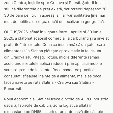
zona Centru, ieșirile spre Craiova și Pitești. Șoferii locali
știu că diferențele de preț există, dar rareori depășesc 20-
30 de bani pe litru în aceeași zi, iar variabilitatea ține mai
mult de politica de rețea decât de localizarea geografică.
OUG 19/2026, aflată în vigoare între 1 aprilie și 30 iunie
2026, a plafonat adaosul comercial la carburanți și a nivelat
prețurile între rețele. Ceea ce înseamnă că un șofer care
alimentează în Slatina plătește aproximativ la fel ca unul
din Craiova sau Pitești. Totuși, micile diferențe rămân
acolo unde rețelele aplică reduceri prin aplicații mobile
sau programe de loialitate. Recomandarea practică:
consultați afișajele înainte de a alimenta, mai ales dacă
faceți naveta pe ruta Slatina - Craiova sau Slatina -
București.
Rolul economic al Slatinei trece dincolo de ALRO. Industria
ușoară, fabricile de cabluri, zona logistică aflată în
expansiune pe DN65 și agricultura intensivă din câmpie