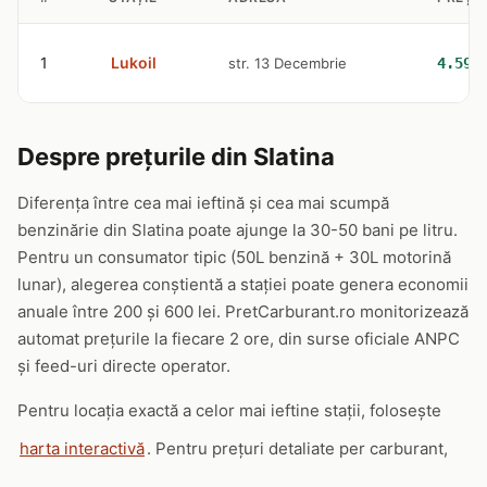
1
Lukoil
str. 13 Decembrie
4.59 
Despre prețurile din Slatina
Diferența între cea mai ieftină și cea mai scumpă
benzinărie din Slatina poate ajunge la 30-50 bani pe litru.
Pentru un consumator tipic (50L benzină + 30L motorină
lunar), alegerea conștientă a stației poate genera economii
anuale între 200 și 600 lei. PretCarburant.ro monitorizează
automat prețurile la fiecare 2 ore, din surse oficiale ANPC
și feed-uri directe operator.
Pentru locația exactă a celor mai ieftine stații, folosește
harta interactivă
. Pentru prețuri detaliate per carburant,