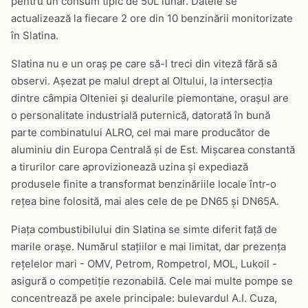
pentru un consum tipic de 50L lunar. Datele se
actualizează la fiecare 2 ore din 10 benzinării monitorizate
în Slatina.
Slatina nu e un oraș pe care să-l treci din viteză fără să
observi. Așezat pe malul drept al Oltului, la intersecția
dintre câmpia Olteniei și dealurile piemontane, orașul are
o personalitate industrială puternică, datorată în bună
parte combinatului ALRO, cel mai mare producător de
aluminiu din Europa Centrală și de Est. Mișcarea constantă
a tirurilor care aprovizionează uzina și expediază
produsele finite a transformat benzinăriile locale într-o
rețea bine folosită, mai ales cele de pe DN65 și DN65A.
Piața combustibilului din Slatina se simte diferit față de
marile orașe. Numărul stațiilor e mai limitat, dar prezența
rețelelor mari - OMV, Petrom, Rompetrol, MOL, Lukoil -
asigură o competiție rezonabilă. Cele mai multe pompe se
concentrează pe axele principale: bulevardul A.I. Cuza,