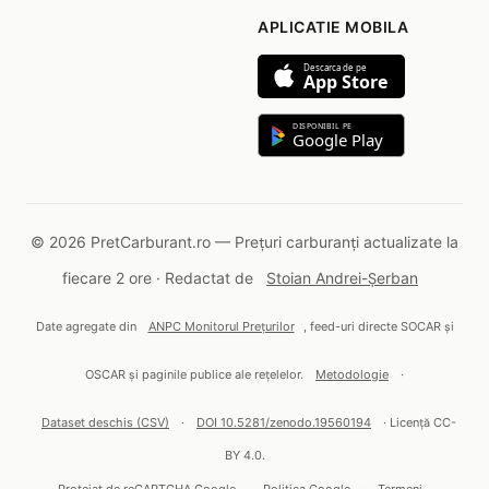
APLICATIE MOBILA
Descarca de pe
App Store
DISPONIBIL PE
Google Play
© 2026 PretCarburant.ro — Prețuri carburanți actualizate la
fiecare 2 ore · Redactat de
Stoian Andrei-Șerban
Date agregate din
ANPC Monitorul Prețurilor
, feed-uri directe SOCAR și
OSCAR și paginile publice ale rețelelor.
Metodologie
·
Dataset deschis (CSV)
·
DOI 10.5281/zenodo.19560194
· Licență CC-
BY 4.0.
Protejat de reCAPTCHA Google —
Politica Google
·
Termeni