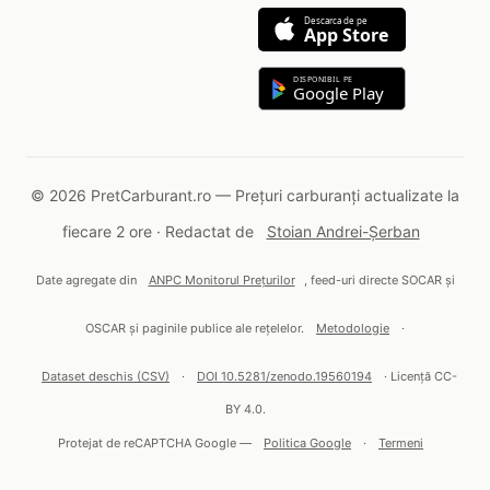
Descarca de pe
App Store
DISPONIBIL PE
Google Play
© 2026 PretCarburant.ro — Prețuri carburanți actualizate la
fiecare 2 ore · Redactat de
Stoian Andrei-Șerban
Date agregate din
ANPC Monitorul Prețurilor
, feed-uri directe SOCAR și
OSCAR și paginile publice ale rețelelor.
Metodologie
·
Dataset deschis (CSV)
·
DOI 10.5281/zenodo.19560194
· Licență CC-
BY 4.0.
Protejat de reCAPTCHA Google —
Politica Google
·
Termeni