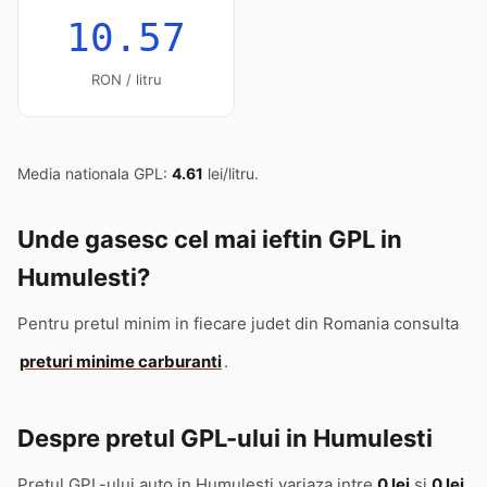
10.57
RON / litru
Media nationala GPL:
4.61
lei/litru.
Unde gasesc cel mai ieftin GPL in
Humulesti?
Pentru pretul minim in fiecare judet din Romania consulta
preturi minime carburanti
.
Despre pretul GPL-ului in Humulesti
Pretul GPL-ului auto in Humulesti variaza intre
0 lei
si
0 lei