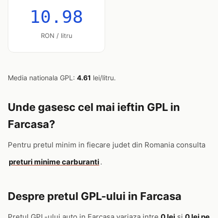
10.98
RON / litru
Media nationala GPL:
4.61
lei/litru.
Unde gasesc cel mai ieftin GPL in
Farcasa?
Pentru pretul minim in fiecare judet din Romania consulta
preturi minime carburanti
.
Despre pretul GPL-ului in Farcasa
Pretul GPL-ului auto in Farcasa variaza intre
0 lei
si
0 lei pe