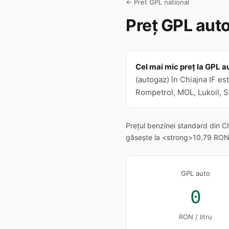
← Pret GPL national
Preț GPL auto
Cel mai mic preț la GPL au
(autogaz) în Chiajna IF est
Rompetrol, MOL, Lukoil, So
Prețul benzinei standard din C
găsește la <strong>10.79 RON/li
GPL auto
0
RON / litru