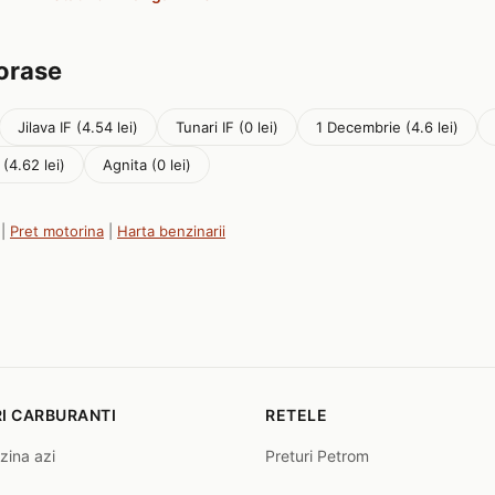
 orase
Jilava IF (4.54 lei)
Tunari IF (0 lei)
1 Decembrie (4.6 lei)
(4.62 lei)
Agnita (0 lei)
|
Pret motorina
|
Harta benzinarii
I CARBURANTI
RETELE
zina azi
Preturi Petrom