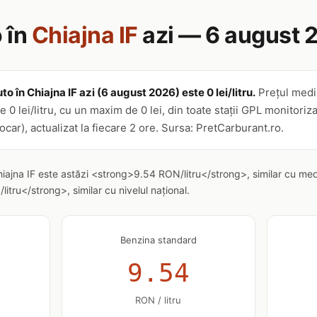
 în
Chiajna IF
azi — 6 august 
to în Chiajna IF azi (6 august 2026) este 0 lei/litru.
Prețul medi
e 0 lei/litru, cu un maxim de 0 lei, din toate stații GPL monitori
car), actualizat la fiecare 2 ore. Sursa: PretCarburant.ro.
hiajna IF este astăzi <strong>9.54 RON/litru</strong>, similar cu med
tru</strong>, similar cu nivelul național.
Benzina standard
9.54
RON / litru