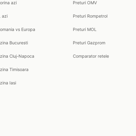
orina azi
Preturi OMV
 azi
Preturi Rompetrol
Romania vs Europa
Preturi MOL
zina Bucuresti
Preturi Gazprom
nzina Cluj-Napoca
Comparator retele
zina Timisoara
zina Iasi