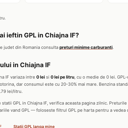
tru.
 ieftin GPL in Chiajna IF?
re judet din Romania consulta
preturi minime carburanti
.
lui in Chiajna IF
na IF variaza intre
0 lei
si
0 lei pe litru
, cu o medie de 0 lei. GPL
 motorina, dar consumul este cu 20-30% mai mare. Benzina stand
79 lei/litru.
 statii GPL in Chiajna IF, verifica aceasta pagina zilnic. Preturile
ariile vand GPL — foloseste filtrul GPL pe harta pentru a vedea d
F
Statii GPL langa mine