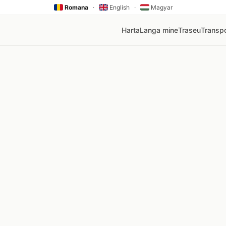
Romana
·
English
·
Magyar
Harta
Langa mine
Traseu
Transpo