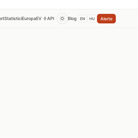
rt
Statistici
Europa
EV
API
Blog
Alerte
EN
HU