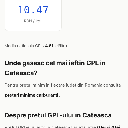
10.47
RON / litru
Media nationala GPL:
4.61
lei/litru.
Unde gasesc cel mai ieftin GPL in
Cateasca?
Pentru pretul minim in fiecare judet din Romania consulta
preturi minime carburanti
.
Despre pretul GPL-ului in Cateasca
Pretul GPL-ului auto in Cateasca variaza intre
0 lei
si
0 lei