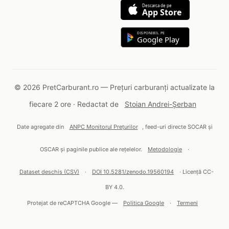
Descarca de pe
App Store
DISPONIBIL PE
Google Play
© 2026 PretCarburant.ro — Prețuri carburanți actualizate la
fiecare 2 ore · Redactat de
Stoian Andrei-Șerban
Date agregate din
ANPC Monitorul Prețurilor
, feed-uri directe SOCAR și
OSCAR și paginile publice ale rețelelor.
Metodologie
·
Dataset deschis (CSV)
·
DOI 10.5281/zenodo.19560194
· Licență CC-
BY 4.0.
Protejat de reCAPTCHA Google —
Politica Google
·
Termeni