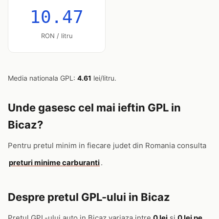
10.47
RON / litru
Media nationala GPL:
4.61
lei/litru.
Unde gasesc cel mai ieftin GPL in
Bicaz?
Pentru pretul minim in fiecare judet din Romania consulta
preturi minime carburanti
.
Despre pretul GPL-ului in Bicaz
Pretul GPL-ului auto in Bicaz variaza intre
0 lei
si
0 lei pe