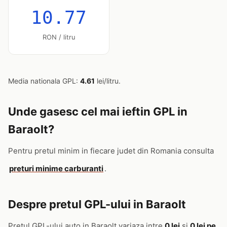
10.77
RON / litru
Media nationala GPL:
4.61
lei/litru.
Unde gasesc cel mai ieftin GPL in
Baraolt?
Pentru pretul minim in fiecare judet din Romania consulta
preturi minime carburanti
.
Despre pretul GPL-ului in Baraolt
Pretul GPL-ului auto in Baraolt variaza intre
0 lei
si
0 lei pe