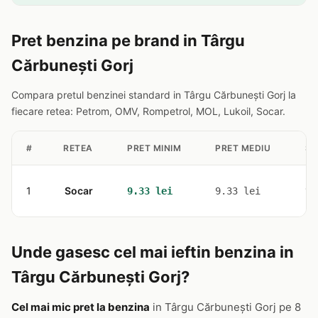
Pret benzina pe brand in Târgu
Cărbunești Gorj
Compara pretul benzinei standard in Târgu Cărbunești Gorj la
fiecare retea: Petrom, OMV, Rompetrol, MOL, Lukoil, Socar.
#
RETEA
PRET MINIM
PRET MEDIU
ST
1
Socar
1
9.33 lei
9.33 lei
Unde gasesc cel mai ieftin benzina in
Târgu Cărbunești Gorj?
Cel mai mic pret la benzina
in Târgu Cărbunești Gorj pe 8