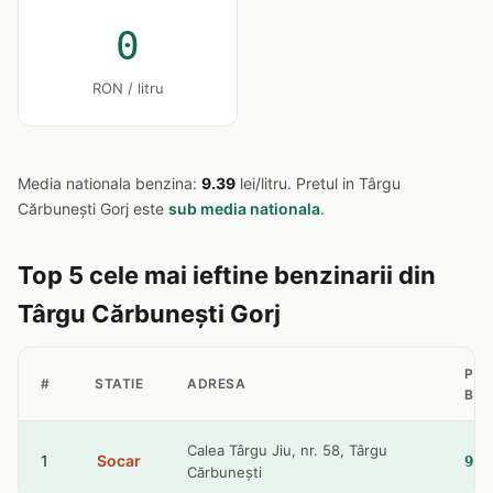
0
RON / litru
Media nationala benzina:
9.39
lei/litru. Pretul in Târgu
Cărbunești Gorj este
sub media nationala
.
Top 5 cele mai ieftine benzinarii din
Târgu Cărbunești Gorj
PRE
#
STATIE
ADRESA
BEN
Calea Târgu Jiu, nr. 58, Târgu
1
Socar
9.3
Cărbunești