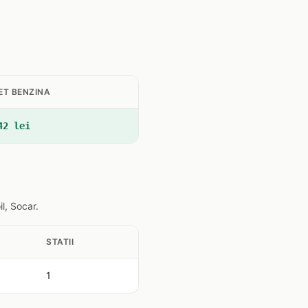
ET BENZINA
42 lei
l, Socar.
STATII
1