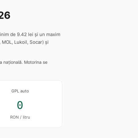
26
inim de 9.42 lei și un maxim
 MOL, Lukoil, Socar) și
a națională. Motorina se
GPL auto
0
RON / litru