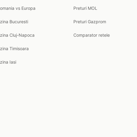
Romania vs Europa
Preturi MOL
zina Bucuresti
Preturi Gazprom
nzina Cluj-Napoca
Comparator retele
zina Timisoara
zina Iasi