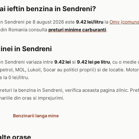
i ieftin benzina in Sendreni?
in Sendreni pe 8 august 2026 este
9.42 lei/litru
la
Omv (comuna
t din Romania consulta
preturi minime carburanti
.
inei in Sendreni
in Sendreni variaza intre
9.42 lei
si
9.42 lei pe litru
, cu o medie 
trol, MOL, Lukoil, Socar au politici proprii) si de locatie. Mot
 la 0 lei/litru.
eturi la benzina in Sendreni, verifica aceasta pagina zilnic. Pret
ariile din oras si imprejurimi.
Benzinarii langa mine
alte orase