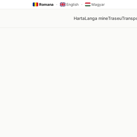
Romana
·
English
·
Magyar
Harta
Langa mine
Traseu
Transpo