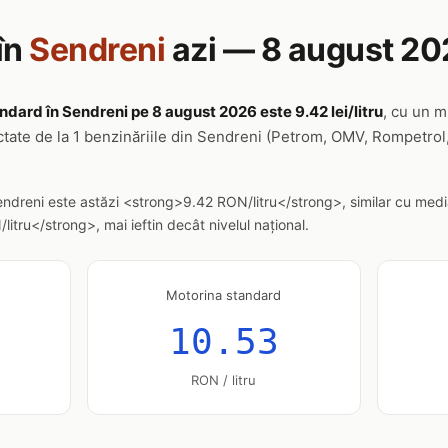
în
Sendreni
azi — 8 august 20
ndard în Sendreni pe 8 august 2026 este 9.42 lei/litru
, cu un m
ctate de la 1 benzinăriile din Sendreni (Petrom, OMV, Rompetrol,
endreni este astăzi <strong>9.42 RON/litru</strong>, similar cu medi
tru</strong>, mai ieftin decât nivelul național.
Motorina standard
10.53
RON / litru