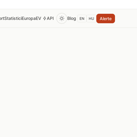
rt
Statistici
Europa
EV
API
Blog
Alerte
EN
HU