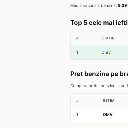
Media nationala benzina:
9.39
Top 5 cele mai ieft
#
STATIE
1
Omv
Pret benzina pe br
Compara pretul benzinei standa
#
RETEA
1
OMV