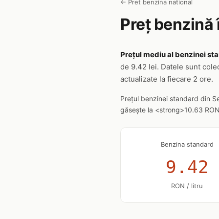
← Pret benzina national
Preț benzină 
Prețul mediu al benzinei sta
de 9.42 lei. Datele sunt cole
actualizate la fiecare 2 ore.
Prețul benzinei standard din S
găsește la <strong>10.63 RON/li
Benzina standard
9.42
RON / litru