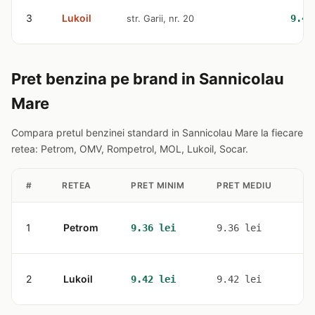
3
Lukoil
str. Garii, nr. 20
9.42
Pret benzina pe brand in Sannicolau
Mare
Compara pretul benzinei standard in Sannicolau Mare la fiecare
retea: Petrom, OMV, Rompetrol, MOL, Lukoil, Socar.
#
RETEA
PRET MINIM
PRET MEDIU
ST
1
Petrom
2
9.36 lei
9.36 lei
2
Lukoil
1
9.42 lei
9.42 lei