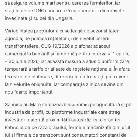
să asigure volume mari pentru cererea fermierilor, iar
stațiile de pe DN6 concurează cu operatorii din orașele
învecinate și cu cei din Ungaria.
Variabilitatea prețurilor aici se leagă de sezonalitatea
agricolă, de politica rețelelor și de nivelul cererii
transfrontaliere. OUG 19/2026 a plafonat adaosul
comercial la benzină și motorină pentru intervalul 1 aprilie
– 30 iunie 2026, iar această măsură a adus o uniformizare
temporară a tarifelor afișate de rețelele naționale. În afara
ferestrei de plafonare, diferențele dintre stații pot reveni
la nivelurile obișnuite, iar comparația zilnică devine din
nou foarte importantă.
Sânnicolau Mare se bazează economic pe agricultură și pe
industria de profil, cu platforme industriale care atrag
investitori datorită proximității autostrăzii și a graniței.
Fabricile de pe raza orașului, fermele mecanizate din jurul
lui și firmele de transport sunt consumatori constanți de