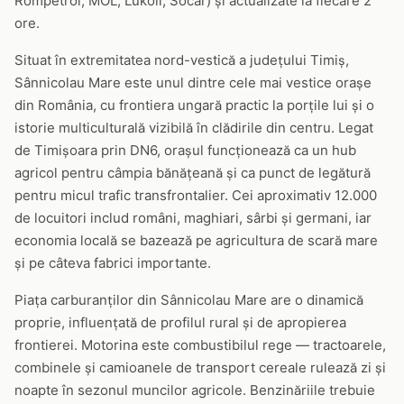
Rompetrol, MOL, Lukoil, Socar) și actualizate la fiecare 2
ore.
Situat în extremitatea nord-vestică a județului Timiș,
Sânnicolau Mare este unul dintre cele mai vestice orașe
din România, cu frontiera ungară practic la porțile lui și o
istorie multiculturală vizibilă în clădirile din centru. Legat
de Timișoara prin DN6, orașul funcționează ca un hub
agricol pentru câmpia bănățeană și ca punct de legătură
pentru micul trafic transfrontalier. Cei aproximativ 12.000
de locuitori includ români, maghiari, sârbi și germani, iar
economia locală se bazează pe agricultura de scară mare
și pe câteva fabrici importante.
Piața carburanților din Sânnicolau Mare are o dinamică
proprie, influențată de profilul rural și de apropierea
frontierei. Motorina este combustibilul rege — tractoarele,
combinele și camioanele de transport cereale rulează zi și
noapte în sezonul muncilor agricole. Benzinăriile trebuie