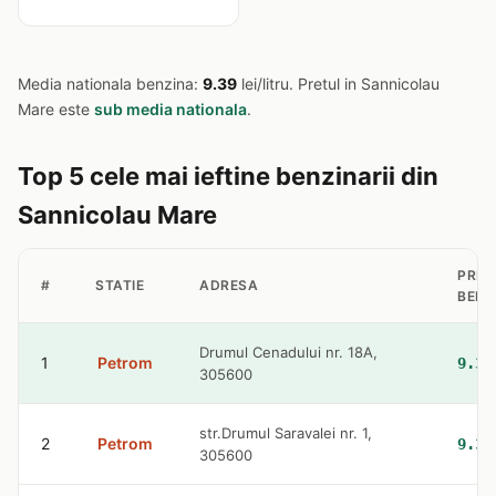
Media nationala benzina:
9.39
lei/litru. Pretul in Sannicolau
Mare este
sub media nationala
.
Top 5 cele mai ieftine benzinarii din
Sannicolau Mare
PRET
#
STATIE
ADRESA
BENZ
Drumul Cenadului nr. 18A,
1
Petrom
9.36
305600
str.Drumul Saravalei nr. 1,
2
Petrom
9.36
305600