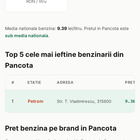
RON / litru
Media nationala benzina:
9.39
lei/litru. Pretul in Pancota este
sub media nationala
.
Top 5 cele mai ieftine benzinarii din
Pancota
#
STATIE
ADRESA
PRET B
1
Petrom
Str. T. Vladimirescu, 315600
9.36 l
Pret benzina pe brand in Pancota