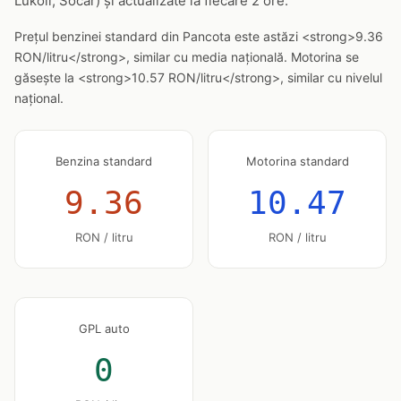
Lukoil, Socar) și actualizate la fiecare 2 ore.
Prețul benzinei standard din Pancota este astăzi <strong>9.36
RON/litru</strong>, similar cu media națională. Motorina se
găsește la <strong>10.57 RON/litru</strong>, similar cu nivelul
național.
Benzina standard
Motorina standard
9.36
10.47
RON / litru
RON / litru
GPL auto
0