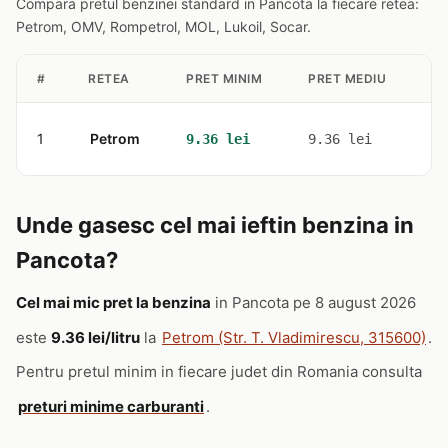
Compara pretul benzinei standard in Pancota la fiecare retea:
Petrom, OMV, Rompetrol, MOL, Lukoil, Socar.
#
RETEA
PRET MINIM
PRET MEDIU
ST
1
Petrom
1
9.36 lei
9.36 lei
Unde gasesc cel mai ieftin benzina in
Pancota?
Cel mai mic pret la benzina
in Pancota pe 8 august 2026
este
9.36 lei/litru
la
Petrom (Str. T. Vladimirescu, 315600)
.
Pentru pretul minim in fiecare judet din Romania consulta
preturi minime carburanti
.