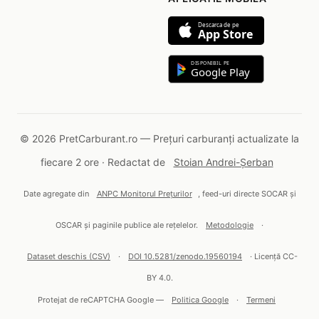
Descarca de pe
App Store
DISPONIBIL PE
Google Play
© 2026 PretCarburant.ro — Prețuri carburanți actualizate la
fiecare 2 ore · Redactat de
Stoian Andrei-Șerban
Date agregate din
ANPC Monitorul Prețurilor
, feed-uri directe SOCAR și
OSCAR și paginile publice ale rețelelor.
Metodologie
·
Dataset deschis (CSV)
·
DOI 10.5281/zenodo.19560194
· Licență CC-
BY 4.0.
Protejat de reCAPTCHA Google —
Politica Google
·
Termeni