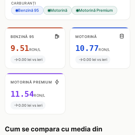
CARBURANȚI
Benzină 95
Motorină
Motorină Premium
BENZINĂ 95
MOTORINĂ
9.51
10.77
RON/L
RON/L
0.00 lei vs ieri
0.00 lei vs ieri
MOTORINĂ PREMIUM
11.54
RON/L
0.00 lei vs ieri
Cum se compara cu media din