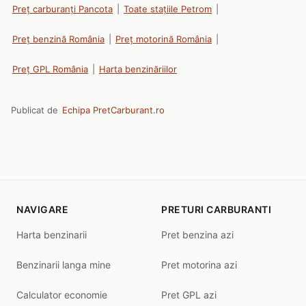
Preț carburanți Pancota
|
Toate stațiile Petrom
|
Preț benzină România
|
Preț motorină România
|
Preț GPL România
|
Harta benzinăriilor
Publicat de
Echipa PretCarburant.ro
NAVIGARE
PRETURI CARBURANTI
Harta benzinarii
Pret benzina azi
Benzinarii langa mine
Pret motorina azi
Calculator economie
Pret GPL azi