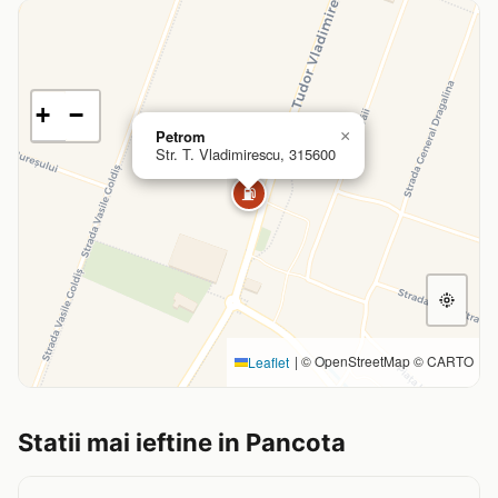
+
−
Petrom
×
Str. T. Vladimirescu, 315600
⛽
|
© OpenStreetMap © CARTO
Leaflet
Statii mai ieftine in Pancota