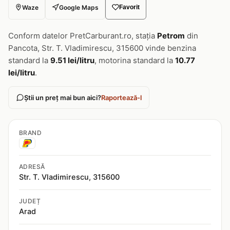
Waze
Google Maps
Favorit
Conform datelor PretCarburant.ro, stația
Petrom
din
Pancota, Str. T. Vladimirescu, 315600 vinde benzina
standard la
9.51 lei/litru
, motorina standard la
10.77
lei/litru
.
Știi un preț mai bun aici?
Raportează-l
BRAND
ADRESĂ
Str. T. Vladimirescu, 315600
JUDEȚ
Arad