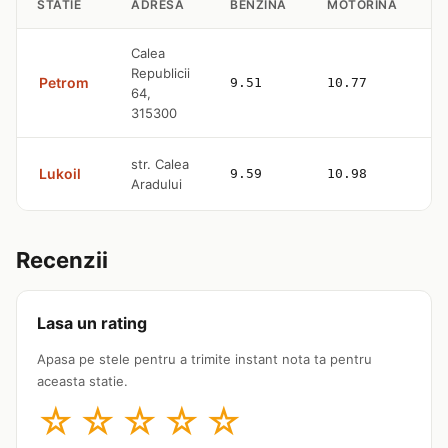
STATIE
ADRESA
BENZINA
MOTORINA
G
Calea
Republicii
Petrom
9.51
10.77
—
64,
315300
str. Calea
Lukoil
9.59
10.98
—
Aradului
Recenzii
Lasa un rating
Apasa pe stele pentru a trimite instant nota ta pentru
aceasta statie.
☆
☆
☆
☆
☆