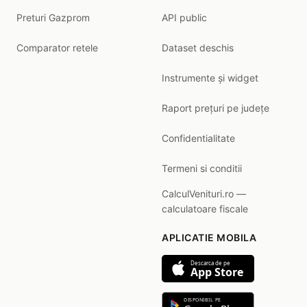
Preturi Gazprom
API public
Comparator retele
Dataset deschis
Instrumente și widget
Raport prețuri pe județe
Confidentialitate
Termeni si conditii
CalculVenituri.ro —
calculatoare fiscale
APLICATIE MOBILA
Descarca de pe
App Store
DISPONIBIL PE