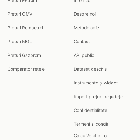
Preturi Petrom
Info hub
Preturi OMV
Despre noi
Preturi Rompetrol
Metodologie
Preturi MOL
Contact
Preturi Gazprom
API public
Comparator retele
Dataset deschis
Instrumente și widget
Raport prețuri pe județe
Confidentialitate
Termeni si conditii
CalculVenituri.ro —