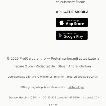
calculatoare fiscale
APLICATIE MOBILA
Descarca de pe
App Store
DISPONIBIL PE
Google Play
© 2026 PretCarburant.ro — Prețuri carburanți actualizate la
fiecare 2 ore · Redactat de
Stoian Andrei-Șerban
Date agregate din
ANPC Monitorul Prețurilor
, feed-uri directe SOCAR și
OSCAR și paginile publice ale rețelelor.
Metodologie
·
Dataset deschis (CSV)
·
DOI 10.5281/zenodo.19560194
· Licență CC-
BY 4.0.