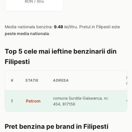
RON / litru
Media nationala benzina:
9.48
lei/litru. Pretul in Filipesti este
peste media nationala
.
Top 5 cele mai ieftine benzinarii din
Filipesti
PR
#
STATIE
ADRESA
BE
comuna Surdila-Gaiseanca, nr.
1
Petrom
9.
454, 817156
Pret benzina pe brand in Filipesti