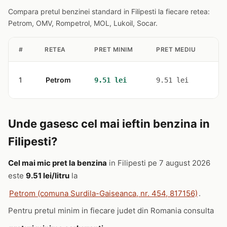
Compara pretul benzinei standard in Filipesti la fiecare retea:
Petrom, OMV, Rompetrol, MOL, Lukoil, Socar.
#
RETEA
PRET MINIM
PRET MEDIU
ST
1
Petrom
1
9.51 lei
9.51 lei
Unde gasesc cel mai ieftin benzina in
Filipesti?
Cel mai mic pret la benzina
in Filipesti pe 7 august 2026
este
9.51 lei/litru
la
Petrom (comuna Surdila-Gaiseanca, nr. 454, 817156)
.
Pentru pretul minim in fiecare judet din Romania consulta