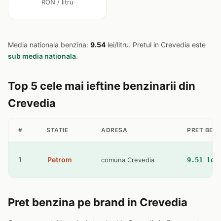
RON / litru
Media nationala benzina:
9.54
lei/litru. Pretul in Crevedia este
sub media nationala
.
Top 5 cele mai ieftine benzinarii din
Crevedia
#
STATIE
ADRESA
PRET BEN
1
Petrom
comuna Crevedia
9.51 lei
Pret benzina pe brand in Crevedia