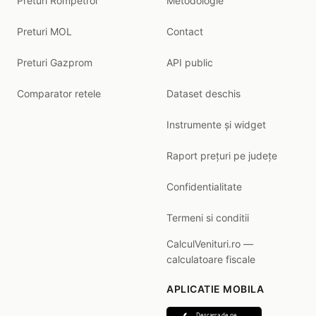
Preturi Rompetrol
Metodologie
Preturi MOL
Contact
Preturi Gazprom
API public
Comparator retele
Dataset deschis
Instrumente și widget
Raport prețuri pe județe
Confidentialitate
Termeni si conditii
CalculVenituri.ro —
calculatoare fiscale
APLICATIE MOBILA
Descarca de pe