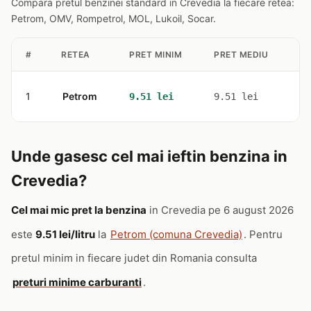
Compara pretul benzinei standard in Crevedia la fiecare retea:
Petrom, OMV, Rompetrol, MOL, Lukoil, Socar.
#
RETEA
PRET MINIM
PRET MEDIU
ST
1
Petrom
1
9.51 lei
9.51 lei
Unde gasesc cel mai ieftin benzina in
Crevedia?
Cel mai mic pret la benzina
in Crevedia pe 6 august 2026
este
9.51 lei/litru
la
Petrom (comuna Crevedia)
. Pentru
pretul minim in fiecare judet din Romania consulta
preturi minime carburanti
.