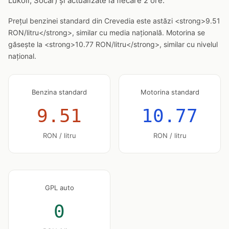
Lukoil, Socar) și actualizate la fiecare 2 ore.
Prețul benzinei standard din Crevedia este astăzi <strong>9.51
RON/litru</strong>, similar cu media națională. Motorina se
găsește la <strong>10.77 RON/litru</strong>, similar cu nivelul
național.
Benzina standard
Motorina standard
9.51
10.77
RON / litru
RON / litru
GPL auto
0