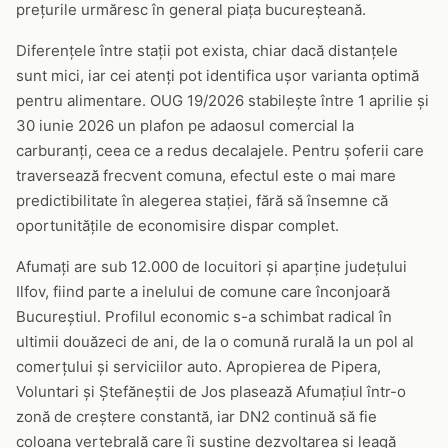
prețurile urmăresc în general piața bucureșteană.
Diferențele între stații pot exista, chiar dacă distanțele
sunt mici, iar cei atenți pot identifica ușor varianta optimă
pentru alimentare. OUG 19/2026 stabilește între 1 aprilie și
30 iunie 2026 un plafon pe adaosul comercial la
carburanți, ceea ce a redus decalajele. Pentru șoferii care
traversează frecvent comuna, efectul este o mai mare
predictibilitate în alegerea stației, fără să însemne că
oportunitățile de economisire dispar complet.
Afumați are sub 12.000 de locuitori și aparține județului
Ilfov, fiind parte a inelului de comune care înconjoară
Bucureștiul. Profilul economic s-a schimbat radical în
ultimii douăzeci de ani, de la o comună rurală la un pol al
comerțului și serviciilor auto. Apropierea de Pipera,
Voluntari și Ștefăneștii de Jos plasează Afumațiul într-o
zonă de creștere constantă, iar DN2 continuă să fie
coloana vertebrală care îi susține dezvoltarea și leagă