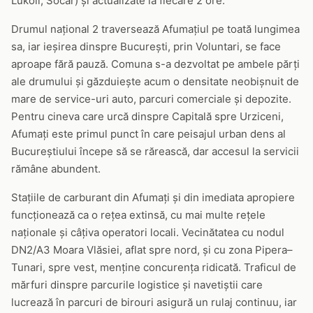
Lukoil, Socar) și actualizate la fiecare 2 ore.
Drumul național 2 traversează Afumațiul pe toată lungimea
sa, iar ieșirea dinspre București, prin Voluntari, se face
aproape fără pauză. Comuna s-a dezvoltat pe ambele părți
ale drumului și găzduiește acum o densitate neobișnuit de
mare de service-uri auto, parcuri comerciale și depozite.
Pentru cineva care urcă dinspre Capitală spre Urziceni,
Afumați este primul punct în care peisajul urban dens al
Bucureștiului începe să se rărească, dar accesul la servicii
rămâne abundent.
Stațiile de carburant din Afumați și din imediata apropiere
funcționează ca o rețea extinsă, cu mai multe rețele
naționale și câțiva operatori locali. Vecinătatea cu nodul
DN2/A3 Moara Vlăsiei, aflat spre nord, și cu zona Pipera–
Tunari, spre vest, menține concurența ridicată. Traficul de
mărfuri dinspre parcurile logistice și navetiștii care
lucrează în parcuri de birouri asigură un rulaj continuu, iar