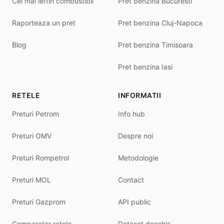
Cel mai ieftin combustibil
Pret benzina Bucuresti
Raporteaza un pret
Pret benzina Cluj-Napoca
Blog
Pret benzina Timisoara
Pret benzina Iasi
RETELE
INFORMATII
Preturi Petrom
Info hub
Preturi OMV
Despre noi
Preturi Rompetrol
Metodologie
Preturi MOL
Contact
Preturi Gazprom
API public
Comparator retele
Dataset deschis