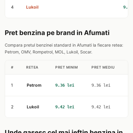
4
Lukoil
9.42
Pret benzina pe brand in Afumati
Compara pretul benzinei standard in Afumati la fiecare retea:
Petrom, OMV, Rompetrol, MOL, Lukoil, Socar.
#
RETEA
PRET MINIM
PRET MEDIU
ST
1
Petrom
2
9.36 lei
9.36 lei
2
Lukoil
2
9.42 lei
9.42 lei
Unde gasesc cel mai ieftin benzina in