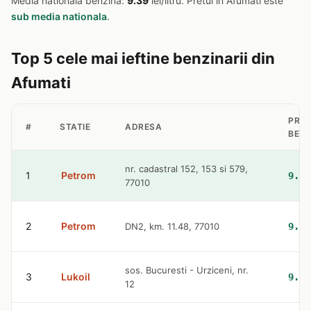
Media nationala benzina:
9.39
lei/litru. Pretul in Afumati este
sub media nationala
.
Top 5 cele mai ieftine benzinarii din
Afumati
PRET
#
STATIE
ADRESA
BENZ
nr. cadastral 152, 153 si 579,
1
Petrom
9.36
77010
2
Petrom
DN2, km. 11.48, 77010
9.36
sos. Bucuresti - Urziceni, nr.
3
Lukoil
9.42
12